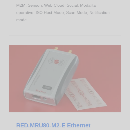
M2M, Sensori, Web Cloud, Social. Modalità
operative: ISO Host Mode, Scan Mode, Notification
mode.
Controllo Accessi
Proximity Reader RFID UHF EPC
RED.MRU80-M2-E Ethernet RedWave Controller RFID UHF
RED.MRU80-M2-E Ethernet