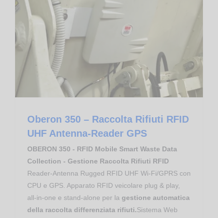
Apparati RFID RedWave
Mid Range RFID UHF
RFID RedWave Smart FlyBoard
Oberon 350 – Raccolta Rifiuti RFID UHF Antenna-Reader GPS
Oberon 350 – Raccolta Rifiuti RFID
UHF Antenna-Reader GPS
OBERON 350 - RFID Mobile Smart Waste Data
Collection - Gestione Raccolta Rifiuti RFID
Reader-Antenna Rugged RFID UHF Wi-Fi/GPRS con
CPU e GPS. Apparato RFID veicolare plug & play,
all-in-one e stand-alone per la
gestione automatica
della raccolta differenziata rifiuti.
Sistema Web