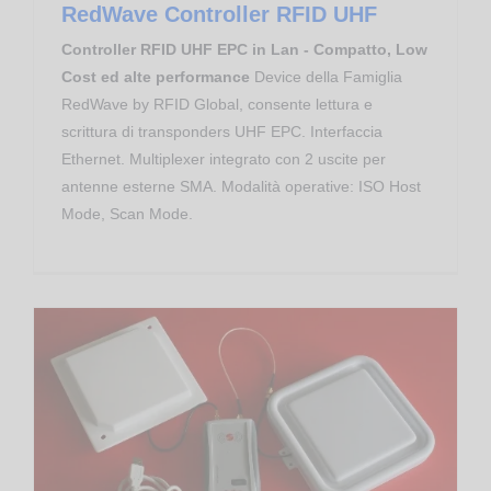
RedWave Controller RFID UHF
Controller RFID UHF EPC in Lan - Compatto, Low
Cost ed alte performance
Device della Famiglia
RedWave by RFID Global, consente lettura e
scrittura di transponders UHF EPC. Interfaccia
Ethernet. Multiplexer integrato con 2 uscite per
antenne esterne SMA. Modalità operative: ISO Host
Mode, Scan Mode.
Controllo Accessi
Proximity Reader RFID UHF EPC
RED.MRU80-M2-U RedWave DeskTop Reader RFID UHF USB