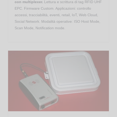
con multiplexer.
Lettura e scrittura di tag RFID UHF
EPC. Firmware Custom. Applicazioni: controllo
accessi, tracciabilità, eventi, retail, IoT, Web Cloud,
Social Network. Modalità operative: ISO Host Mode,
Scan Mode, Notification mode.
Controllo Accessi
Gestione Produzione
RED.MRU80.FLY-M RedWave Smart Controller RFID UHF Mobile 3G