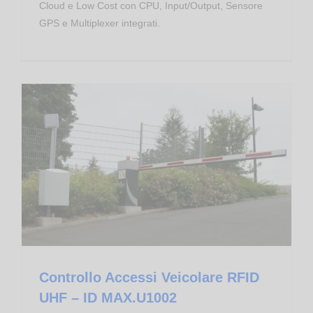
Cloud e Low Cost con CPU, Input/Output, Sensore
GPS e Multiplexer integrati.
Long Range RFID UHF EPC
Controllo Accessi Veicolare RFID UHF – ID MAX.U1002
Controllo Accessi Veicolare RFID
UHF – ID MAX.U1002