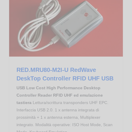
Controllo Accessi
Proximity Reader RFID UHF EPC
RED.MRU80-M2I-U RedWave DeskTop Controller RFID UHF USB
RED.MRU80-M2I-U RedWave
DeskTop Controller RFID UHF USB
USB Low Cost High Performance Desktop
Controller Reader RFID UHF ed emulazione
tastiera
Lettura/scrittura transponders UHF EPC.
Interfaccia USB 2.0. 1 x antenna integrata di
prossimità + 1 x antenna esterna, Multiplexer
integrato. Modalità operative: ISO Host Mode, Scan
Mode, Keyboard Emulation.