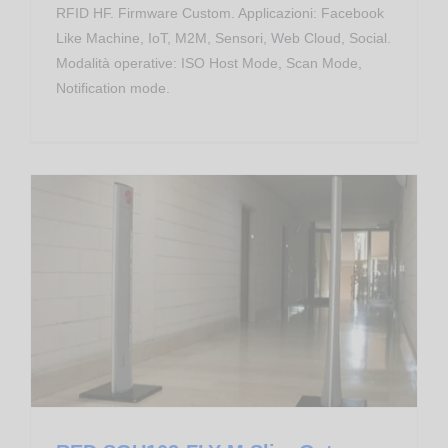
RFID HF. Firmware Custom. Applicazioni: Facebook
Like Machine, IoT, M2M, Sensori, Web Cloud, Social.
Modalità operative: ISO Host Mode, Scan Mode,
Notification mode.
Asset Tracking
End of Life
Apparati RFID RedWave
RED.SGU102-FLY-M Slim Gate RFID UHF RedWave SmartFly Cloud GSM/GPRS