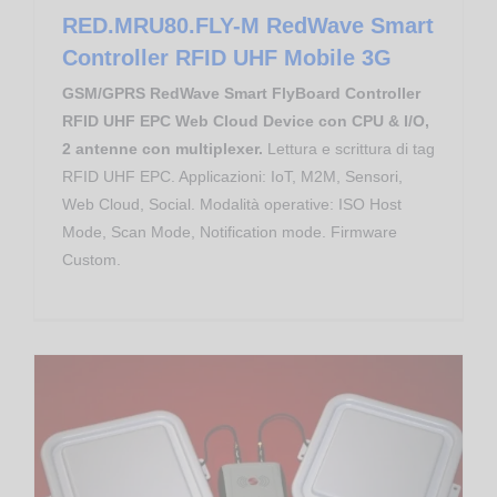
RED.MRU80.FLY-M RedWave Smart
Controller RFID UHF Mobile 3G
GSM/GPRS RedWave Smart FlyBoard Controller
RFID UHF EPC Web Cloud Device con CPU & I/O,
2 antenne con multiplexer.
Lettura e scrittura di tag
RFID UHF EPC. Applicazioni: IoT, M2M, Sensori,
Web Cloud, Social. Modalità operative: ISO Host
Mode, Scan Mode, Notification mode. Firmware
Custom.
Controllo Accessi
Gestione Produzione
RED.MRU80.FLY-W RedWave Smart Controller RFID UHF Wireless