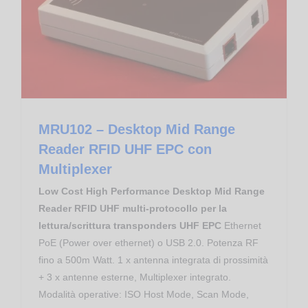
MRU102 – Desktop Mid Range Reader RFID UHF EPC con Multiplexer
Mid Range RFID UHF
MRU102 – Desktop Mid Range
Reader RFID UHF EPC con
Multiplexer
Low Cost High Performance Desktop Mid Range
Reader RFID UHF multi-protocollo per la
lettura/scrittura transponders UHF EPC
Ethernet
PoE (Power over ethernet) o USB 2.0. Potenza RF
fino a 500m Watt. 1 x antenna integrata di prossimità
+ 3 x antenne esterne, Multiplexer integrato.
Modalità operative: ISO Host Mode, Scan Mode,