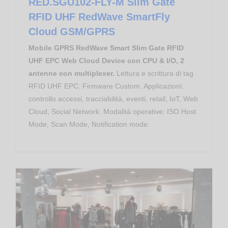
RED.SGU102-FLY-M Slim Gate
RFID UHF RedWave SmartFly
Cloud GSM/GPRS
Mobile GPRS RedWave Smart Slim Gate RFID
UHF EPC Web Cloud Device con CPU & I/O, 2
antenne con multiplexer.
Lettura e scrittura di tag
RFID UHF EPC. Firmware Custom. Applicazioni:
controllo accessi, tracciabilità, eventi, retail, IoT, Web
Cloud, Social Network. Modalità operative: ISO Host
Mode, Scan Mode, Notification mode.
Asset Tracking
End of Life
Apparati RFID RedWave
RED.SGU102-FLY-W Slim Gate RFID UHF RedWave SmartFly Cloud Wi-Fi