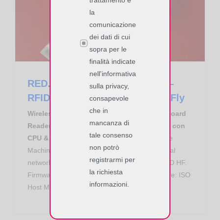
trattamento e
Proximity Reader RFID NFC HF
RED.PR80.FLY-W Reader NFC – RFID HF Wi-Fi RedWave SmartFly
la
comunicazione
dei dati di cui
sopra per le
finalità indicate
nell'informativa
RED.PR80.FLY-W Reader NFC –
sulla privacy,
RFID HF Wi-Fi RedWave SmartFly
consapevole
che in
Wireless Mobile Wi-Fi RedWave Smart FlyBoard
mancanza di
Reader NFC ed RFID HF Web Cloud Device con
tale consenso
CPU & I/O, antenna integrata.
Facebook Like
non potrò
Machine, IoT, M2M, Sensori, Web Cloud, Social
registrarmi per
network. Lettura e scrittura di tag NFC ed RFID HF.
la richiesta
Firmware Custom on-board. Modalità operative: ISO
informazioni.
Host Mode, Scan Mode, Notification mode.