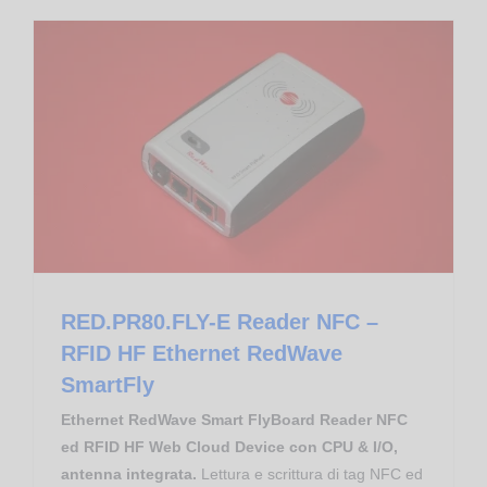
Food & Beverage
Proximity Reader RFID NFC HF
RED.PR80.FLY-E Reader NFC – RFID HF Ethernet RedWave SmartFly
RFID RedWave Smart FlyBoard
RED.PR80.FLY-E Reader NFC –
RFID HF Ethernet RedWave
SmartFly
Ethernet RedWave Smart FlyBoard Reader NFC
ed RFID HF Web Cloud Device con CPU & I/O,
antenna integrata.
Lettura e scrittura di tag NFC ed