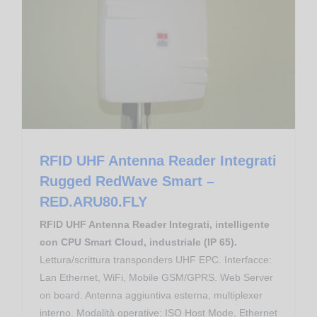
Apparati RFID RedWave
RFID UHF Antenna Reader Integrati Rugged RedWave Smart – RED.ARU80.FLY
RFID UHF Antenna Reader Integrati
Rugged RedWave Smart –
RED.ARU80.FLY
RFID UHF Antenna Reader Integrati, intelligente
con CPU Smart Cloud, industriale (IP 65).
Lettura/scrittura transponders UHF EPC. Interfacce:
Lan Ethernet, WiFi, Mobile GSM/GPRS. Web Server
on board. Antenna aggiuntiva esterna, multiplexer
interno. Modalità operative: ISO Host Mode, Ethernet