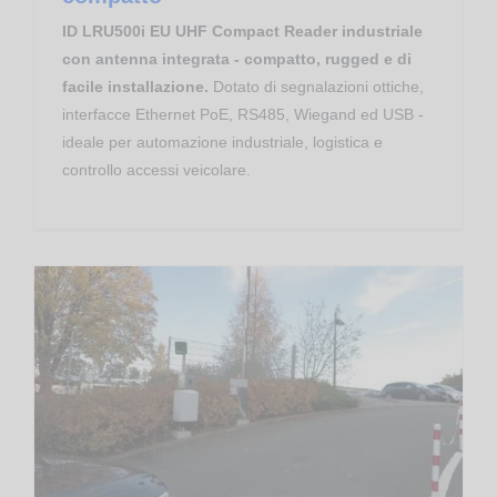
ID LRU500i EU UHF Compact Reader industriale
con antenna integrata - compatto, rugged e di
facile installazione.
Dotato di segnalazioni ottiche,
interfacce Ethernet PoE, RS485, Wiegand ed USB -
ideale per automazione industriale, logistica e
controllo accessi veicolare.
Long Range RFID UHF EPC
Controllo Accessi Veicolare RFID UHF – ID MAX.U500i