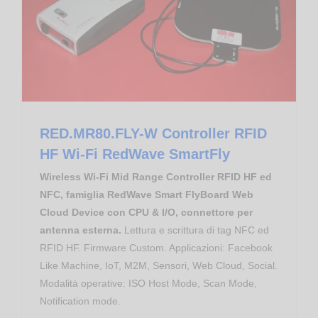
RED.MR80.FLY-W Controller RFID HF Wi-Fi RedWave SmartFly
RED.MR80.FLY-W Controller RFID
HF Wi-Fi RedWave SmartFly
Wireless Wi-Fi Mid Range Controller RFID HF ed
NFC, famiglia RedWave Smart FlyBoard Web
Cloud Device con CPU & I/O, connettore per
antenna esterna.
Lettura e scrittura di tag NFC ed
RFID HF. Firmware Custom. Applicazioni: Facebook
Like Machine, IoT, M2M, Sensori, Web Cloud, Social.
Modalità operative: ISO Host Mode, Scan Mode,
Notification mode.