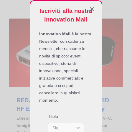
Iscriviti alla nostra
Innovation Mail
Innovation Mail
è la nostra
Newsletter con cadenza
mensile, che riassume le
End of Life
RED.MR80.FLY-E Controller RFID HF Ethernet RedWave SmartFly
novità di spicco: eventi,
dispositivo, storia di
innovazione, speciali
iniziative commerciali; è
gratuita e ci si può
cancellare in qualsiasi
RED.MR80.FLY-E Controller RFID
momento.
HF Ethernet RedWave SmartFly
Titolo
Ethernet Mid Range Controller RFID HF ed NFC,
famiglia RedWave Smart FlyBoard Web Cloud