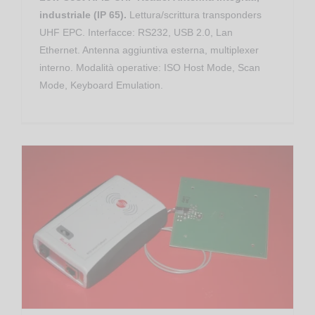
industriale (IP 65).
Lettura/scrittura transponders
UHF EPC. Interfacce: RS232, USB 2.0, Lan
Ethernet. Antenna aggiuntiva esterna, multiplexer
interno. Modalità operative: ISO Host Mode, Scan
Mode, Keyboard Emulation.
RED.MR80.FLY-M Controller RFID HF GPRS RedWave SmartFly