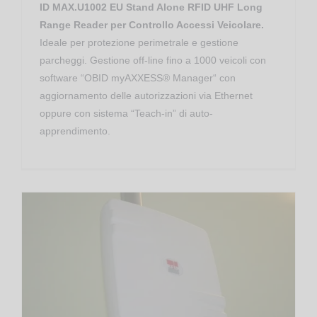
ID MAX.U1002 EU Stand Alone RFID UHF Long
Range Reader per Controllo Accessi Veicolare.
Ideale per protezione perimetrale e gestione
parcheggi. Gestione off-line fino a 1000 veicoli con
software “OBID myAXXESS® Manager“ con
aggiornamento delle autorizzazioni via Ethernet
oppure con sistema “Teach-in” di auto-
apprendimento.
Controllo Accessi
Apparati RFID RedWave
Gestione Produzione
RFID RedWave Smart FlyBoard
Oberon 300 – RFID UHF Antenna con Reader Integrato Smart