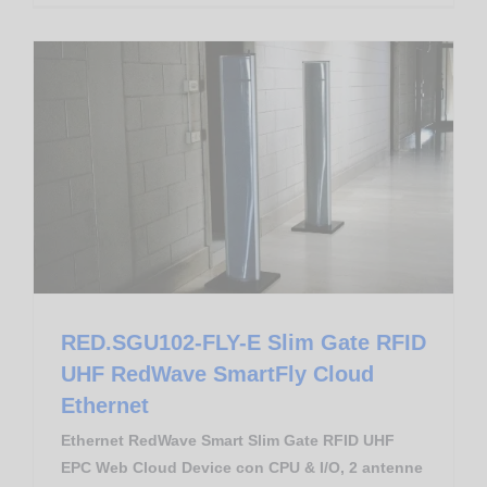
Asset Tracking
Apparati RFID RedWave
RED.SGU102-FLY-E Slim Gate RFID UHF RedWave SmartFly Cloud Ethernet
RED.SGU102-FLY-E Slim Gate RFID
UHF RedWave SmartFly Cloud
Ethernet
Ethernet RedWave Smart Slim Gate RFID UHF
EPC Web Cloud Device con CPU & I/O, 2 antenne