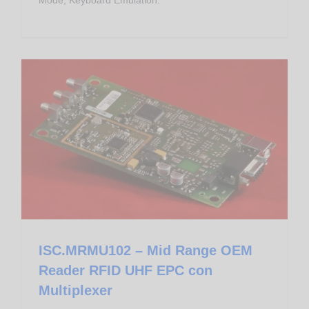
Gestione Produzione
Moduli OEM RFID UHF EPC
ISC.MRMU102 – Mid Range OEM Reader RFID UHF EPC con Multiplexer
ISC.MRMU102 – Mid Range OEM
Reader RFID UHF EPC con
Multiplexer