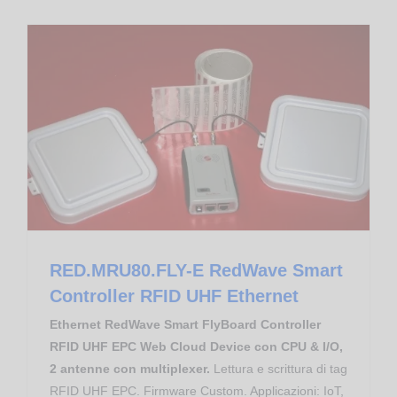
Controllo Accessi
Gestione Produzione
RED.MRU80.FLY-E RedWave Smart Controller RFID UHF Ethernet
RED.MRU80.FLY-E RedWave Smart
Controller RFID UHF Ethernet
Ethernet RedWave Smart FlyBoard Controller
RFID UHF EPC Web Cloud Device con CPU & I/O,
2 antenne con multiplexer.
Lettura e scrittura di tag
RFID UHF EPC. Firmware Custom. Applicazioni: IoT,