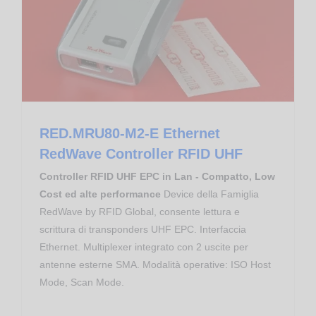
Controllo Accessi
Proximity Reader RFID UHF EPC
RED.MRU80-M2-E Ethernet RedWave Controller RFID UHF
RED.MRU80-M2-E Ethernet
RedWave Controller RFID UHF
Controller RFID UHF EPC in Lan - Compatto, Low
Cost ed alte performance
Device della Famiglia
RedWave by RFID Global, consente lettura e
scrittura di transponders UHF EPC. Interfaccia
Ethernet. Multiplexer integrato con 2 uscite per
antenne esterne SMA. Modalità operative: ISO Host
Mode, Scan Mode.