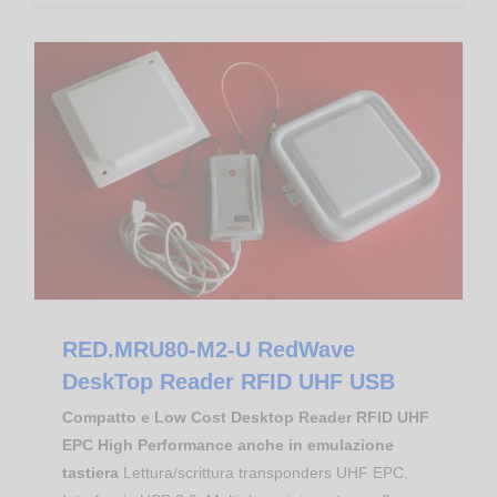
Controllo Accessi
Proximity Reader RFID UHF EPC
RED.MRU80-M2-U RedWave DeskTop Reader RFID UHF USB
RED.MRU80-M2-U RedWave
DeskTop Reader RFID UHF USB
Compatto e Low Cost Desktop Reader RFID UHF
EPC High Performance anche in emulazione
tastiera
Lettura/scrittura transponders UHF EPC.