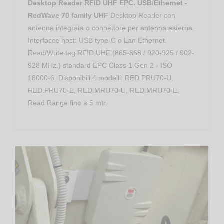
Desktop Reader RFID UHF EPC. USB/Ethernet -
RedWave 70 family UHF
Desktop Reader con
antenna integrata o connettore per antenna esterna.
Interfacce host: USB type-C o Lan Ethernet.
Read/Write tag RFID UHF (865-868 / 920-925 / 902-
928 MHz.) standard EPC Class 1 Gen 2 - ISO
18000-6. Disponibili 4 modelli: RED.PRU70-U,
RED.PRU70-E, RED.MRU70-U, RED.MRU70-E.
Read Range fino a 5 mtr.
Apparati RFID RedWave
Mid Range RFID UHF
RFID RedWave Smart FlyBoard
Oberon 350 – Raccolta Rifiuti RFID UHF Antenna-Reader GPS