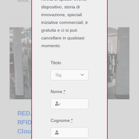
Mode, Scan Mode, Notification mode.
dispositivo, storia di
innovazione, speciali
iniziative commerciali; è
gratuita e ci si può
cancellare in qualsiasi
momento.
Titolo
Asset Tracking
End of Life
Apparati RFID RedWave
RED.SGU102-FLY-W Slim Gate RFID UHF RedWave SmartFly Cloud Wi-Fi
Nome
*
RED.SGU102-FLY-W Slim Gate
Cognome
*
RFID UHF RedWave SmartFly
Cloud Wi-Fi