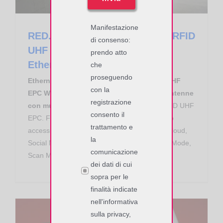
Manifestazione
RED.SGU102-FLY-E Slim Gate RFID
di consenso:
UHF RedWave SmartFly Cloud
prendo atto
Ethernet
che
proseguendo
Ethernet RedWave Smart Slim Gate RFID UHF
con la
EPC Web Cloud Device con CPU & I/O, 2 antenne
registrazione
con multiplexer.
Lettura e scrittura di tag RFID UHF
consento il
EPC. Firmware Custom. Applicazioni: controllo
trattamento e
accessi, tracciabilità, eventi, retail, IoT, Web Cloud,
la
Social Network. Modalità operative: ISO Host Mode,
comunicazione
Scan Mode, Notification mode.
dei dati di cui
sopra per le
finalità indicate
nell'informativa
sulla privacy,