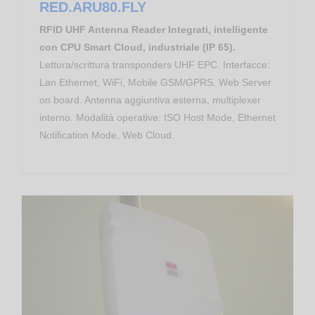
RED.ARU80.FLY
RFID UHF Antenna Reader Integrati, intelligente
con CPU Smart Cloud, industriale (IP 65).
Lettura/scrittura transponders UHF EPC. Interfacce:
Lan Ethernet, WiFi, Mobile GSM/GPRS. Web Server
on board. Antenna aggiuntiva esterna, multiplexer
interno. Modalità operative: ISO Host Mode, Ethernet
Notification Mode, Web Cloud.
Apparati RFID RedWave
RFID UHF Reader Antenna Integrati Rugged – RedWave RED.A.MRU80