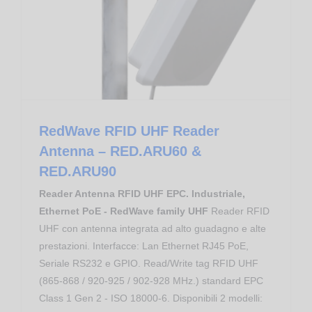
Apparati RFID RedWave UHF
RedWave RFID UHF Reader Antenna – RED.ARU60 & RED.ARU90
RedWave RFID UHF Reader
Antenna – RED.ARU60 &
RED.ARU90
Reader Antenna RFID UHF EPC. Industriale,
Ethernet PoE - RedWave family UHF
Reader RFID
UHF con antenna integrata ad alto guadagno e alte
prestazioni. Interfacce: Lan Ethernet RJ45 PoE,
Seriale RS232 e GPIO. Read/Write tag RFID UHF
(865-868 / 920-925 / 902-928 MHz.) standard EPC
Class 1 Gen 2 - ISO 18000-6. Disponibili 2 modelli: