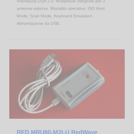
Interfaccia USB 2.0. Multiplexer integrato per 2
antenne esterne. Modalità operative: ISO Host
Mode, Scan Mode, Keyboard Emulation.
Alimentazione da USB.
Controllo Accessi
Proximity Reader RFID UHF EPC
RED.MRU80-M2I-U RedWave DeskTop Controller RFID UHF USB
RED.MRU80-M2I-U RedWave