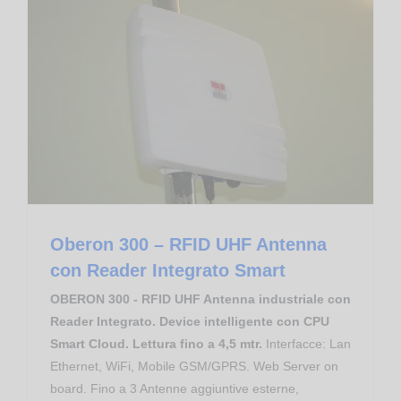
Controllo Accessi
Apparati RFID RedWave
Gestione Produzione
RFID RedWave Smart FlyBoard
Oberon 300 – RFID UHF Antenna con Reader Integrato Smart
Oberon 300 – RFID UHF Antenna
con Reader Integrato Smart
OBERON 300 - RFID UHF Antenna industriale con
Reader Integrato. Device intelligente con CPU
Smart Cloud. Lettura fino a 4,5 mtr.
Interfacce: Lan
Ethernet, WiFi, Mobile GSM/GPRS. Web Server on
board. Fino a 3 Antenne aggiuntive esterne,