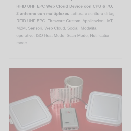
RFID UHF EPC Web Cloud Device con CPU & I/O,
2 antenne con multiplexer.
Lettura e scrittura di tag
RFID UHF EPC. Firmware Custom. Applicazioni: IoT,
M2M, Sensori, Web Cloud, Social. Modalità
operative: ISO Host Mode, Scan Mode, Notification
mode.
Controllo Accessi
Gestione Produzione
RED.MRU80.FLY-E RedWave Smart Controller RFID UHF Ethernet