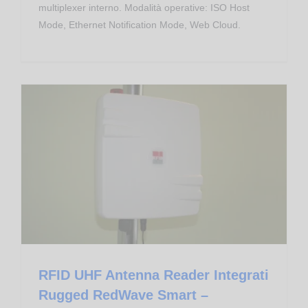
multiplexer interno. Modalità operative: ISO Host
Mode, Ethernet Notification Mode, Web Cloud.
Apparati RFID RedWave
RFID UHF Antenna Reader Integrati Rugged RedWave Smart – RED.ARU80.FLY
RFID UHF Antenna Reader Integrati
Rugged RedWave Smart –