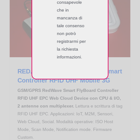
consapevole
che in
mancanza di
Controllo Accessi
Gestione Produzione
RED.MRU80.FLY-M RedWave Smart Controller RFID UHF Mobile 3G
tale consenso
non potrò
registrarmi per
la richiesta
informazioni.
RED.MRU80.FLY-M RedWave Smart
Controller RFID UHF Mobile 3G
GSM/GPRS RedWave Smart FlyBoard Controller
RFID UHF EPC Web Cloud Device con CPU & I/O,
2 antenne con multiplexer.
Lettura e scrittura di tag
RFID UHF EPC. Applicazioni: IoT, M2M, Sensori,
Web Cloud, Social. Modalità operative: ISO Host
Mode, Scan Mode, Notification mode. Firmware
Custom.