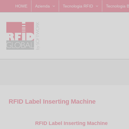
Skip
HOME
Azienda
Tecnologia RFID
Tecnologia 
to
content
RFID Label Inserting Machine
RFID Label Inserting Machine