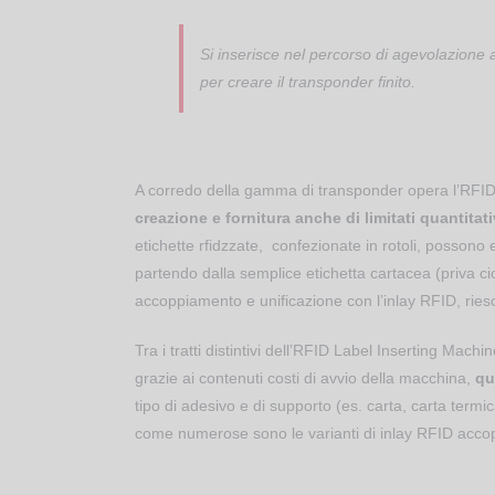
Si inserisce nel percorso di agevolazione a
per creare il transponder finito.
A corredo della gamma di transponder opera l’RFID
creazione e fornitura anche di limitati quantitati
etichette rfidzzate, confezionate in rotoli, posso
partendo dalla semplice etichetta cartacea (priva cio
accoppiamento e unificazione con l’inlay RFID, riesc
Tra i tratti distintivi dell’RFID Label Inserting Machi
grazie ai contenuti costi di avvio della macchina,
qu
tipo di adesivo e di supporto (es. carta, carta termi
come numerose sono le varianti di inlay RFID accopp