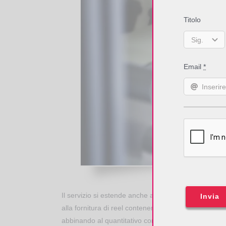
Titolo
Email
*
P
articolare dell’R
Il servizio si estende anche alla produzione di sma
Invia
alla fornitura di reel contenenti i quantitativi desiderat
abbinando al quantitativo contenuto di transponder c