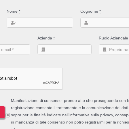
Nome
*
Cognome
*
Azienda
*
Ruolo Aziendal
FID Label Inserting Machine per l’accoppiamento automatico dell’inlay R
Manifestazione di consenso: prendo atto che proseguendo con l
registrazione consento il trattamento e la comunicazione dei dati 
rt label RFID
partendo da etichette già esistenti
(es. etichette del vino
sopra per le finalità indicate nell'informativa sulla privacy, consa
i di label rfidzzate , con l’obiettivo di facilitare l’Integrator Partner sia in 
in mancanza di tale consenso non potrò registrarmi per la richies
osti altrettanto ridotti. La modularità della macchina permette di gestir