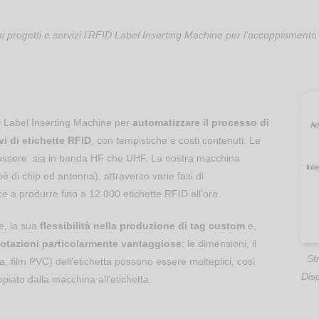
i progetti e servizi l’RFID Label Inserting Machine per l’accoppiamento 
 Label Inserting Machine per
automatizzare il processo di
vi di etichette RFID
, con tempistiche e costi contenuti. Le
no essere sia in banda HF che UHF. La nostra macchina
è di chip ed antenna), attraverso varie fasi di
e a produrre fino a 12.000 etichette RFID all’ora.
ne, la sua
flessibilità nella produzione di tag custom
e,
otazioni particolarmente vantaggiose
: le dimensioni, il
St
ca, film PVC) dell’etichetta possono essere molteplici, così
Disp
iato dalla macchina all’etichetta.