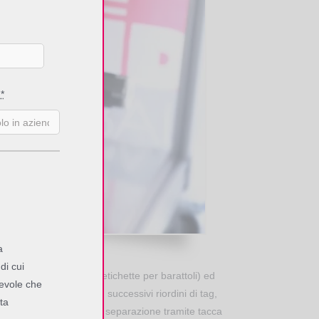
e
*
FID al rivestimento
a
di cui
, cartellini del fashion, etichette per barattoli) ed
pevole che
studi di fattibilità che in successivi riordini di tag,
ta
e sia etichette dotate di separazione tramite tacca