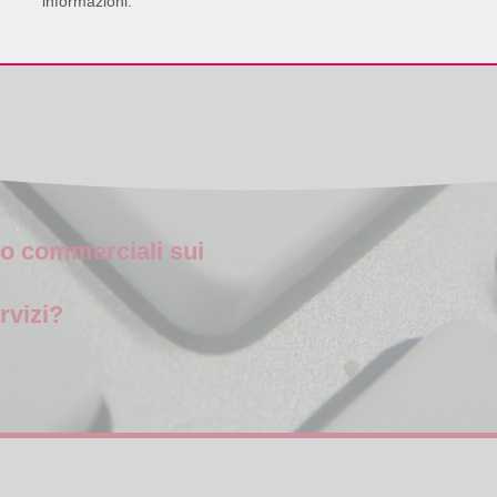
informazioni.
icazione di chip RFID ad etichette preforate per migliorare lo strappo.
 o commerciali sui
rvizi?