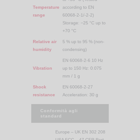
Temperature
according to EN
range
60068-2-1/-2-2)
Storage: −25 °C up to
+70 °C
Relative air
5 % up to 95 % (non-
humidity
condensing)
EN 60068-2-6 10 Hz
Vibration
up to 150 Hz: 0.075
mm / 1 g
Shock
EN 60068-2-27
resistance
Acceleration: 30 g
Conformità agli
standard
Europe – UK EN 302 208
USA FCC – 47 CFR Part