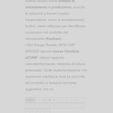
sistemi tecnici come
sistemi di
smistamento e produzione
, nonché
in soluzioni a tunnel (nastro
trasportatore, merci in entrata/uscita).
Inoltre, viene utilizzato per identificare
contenitori nel controllo del
rifornimento (
Kanban
).
I Mid Range
R
eader RFID UHF
MRU102 aprono
nuove frontiere
all’UHF
: ottimo rapporto
costo/performaces, distanza di lettura
potenziate, facile implementazione con
numerose interfacce host (a seconda
del modello) e features tecniche
aggiuntive, tra cui
TUTTI
0-9
A
B
C
D
E
F
G
H
I
J
K
L
M
N
O
P
Q
R
S
T
U
V
W
X
Y
Z