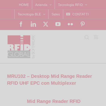
Skip
HOME
Azienda
Tecnologia RFID
to
Tecnologia BLE
Sales
CONTATTI
content
Facebook
LinkedIn
X
YouTube
Flickr
Pinterest
MRU102 – Desktop Mid Range Reader
RFID UHF EPC con Multiplexer
Mid Range Reader RFID