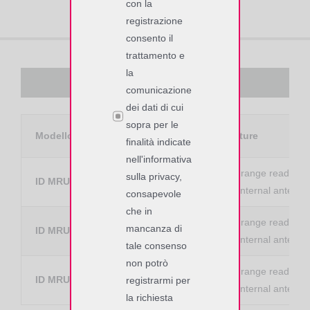
con la
registrazione
consento il
trattamento e
la
Modelli disponibili
comunicazione
dei dati di cui
sopra per le
Modello
Codice
Feature
finalità indicate
nell'informativa
Mid range reader RF
sulla privacy,
ID MRU102-PoE
4492.000.00
1 x internal antenn
consapevole
che in
Mid range reader R
mancanza di
ID MRU102-USB
4494.000.00
1 x internal antenn
tale consenso
non potrò
Mid range reader R
ID MRU102-A
4495.000.00
registrarmi per
1 x internal antenn
la richiesta