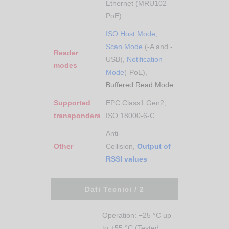
Ethernet (MRU102-
PoE)
ISO Host Mode
,
Scan Mode
(-A and -
Reader
USB),
Notification
modes
Mode
(-PoE),
Buffered Read Mode
Supported
EPC Class1 Gen2,
transponders
ISO 18000-6-C
Anti-
Other
Collision,
Output of
RSSI values
Dati Tecnici / 2
Operation: −25 °C up
to +55 °C (Tested