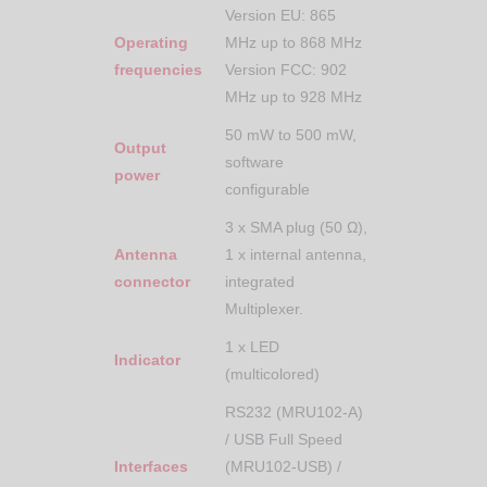
Version EU: 865
Operating
MHz up to 868 MHz
frequencies
Version FCC: 902
MHz up to 928 MHz
50 mW to 500 mW,
Output
software
power
configurable
3 x SMA plug (50 Ω),
Antenna
1 x internal antenna,
connector
integrated
Multiplexer.
1 x LED
Indicator
(multicolored)
RS232 (MRU102-A)
/ USB Full Speed
Interfaces
(MRU102-USB) /