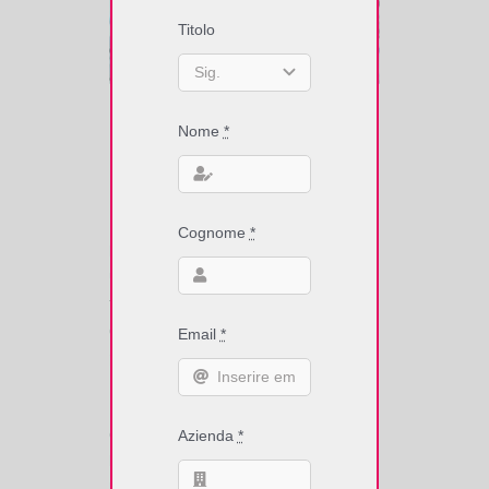
Titolo
Mid Range RFID UHF - Gestione
Nome
*
produzione Kanban
Il dispositivo
MRU102
in banda RFID
UHF: dimensioni compatte,
Cognome
*
performance arricchite, versatilità per
un’ampia varietà di applicazioni sono i
tratti distintivi del nuovo controller,
disponibile anche in
versione modulo
Email
*
per OEM
.
La versatilità del controller MRU102
consiste nelle due versioni proposte: in
Azienda
*
box, dotata di
interfaccia USB
oppure
Ethernet PoE
(Power over Ethernet),