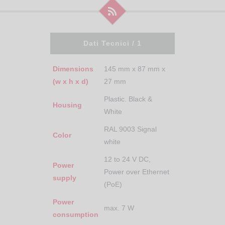
Dati Tecnici / 1
Dimensions
145 mm x 87 mm x
(w x h x d)
27 mm
Plastic. Black &
Housing
White
RAL 9003 Signal
Color
white
12 to 24 V DC,
Power
Power over Ethernet
supply
(PoE)
Power
max. 7 W
consumption