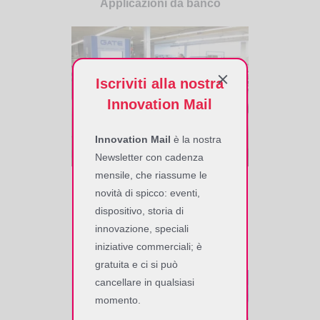
Applicazioni da banco
Iscriviti alla nostra
Innovation Mail
Innovation Mail
è la nostra
Newsletter con cadenza
mensile, che riassume le
Mid Range RFID UHF -
novità di spicco: eventi,
Avanzamenti di produzione
dispositivo, storia di
innovazione, speciali
Totem multi-tecnologico, integra anche
iniziative commerciali; è
RFID, nel reparto taglio
gratuita e ci si può
cancellare in qualsiasi
momento.