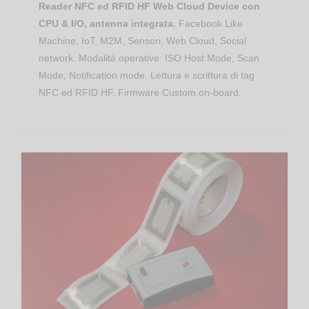
Reader NFC ed RFID HF Web Cloud Device con
CPU & I/O, antenna integrata.
Facebook Like
Machine, IoT, M2M, Sensori, Web Cloud, Social
network. Modalità operative: ISO Host Mode, Scan
Mode, Notification mode. Lettura e scrittura di tag
NFC ed RFID HF. Firmware Custom on-board.
Proximity Reader RFID NFC HF
RED.PR80.FLY-W Reader NFC – RFID HF Wi-Fi RedWave SmartFly