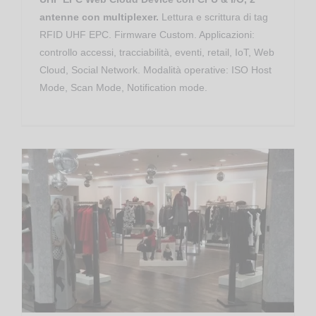
antenne con multiplexer.
Lettura e scrittura di tag
RFID UHF EPC. Firmware Custom. Applicazioni:
controllo accessi, tracciabilità, eventi, retail, IoT, Web
Cloud, Social Network. Modalità operative: ISO Host
Mode, Scan Mode, Notification mode.
Asset Tracking
End of Life
Apparati RFID RedWave
RED.SGU102-FLY-W Slim Gate RFID UHF RedWave SmartFly Cloud Wi-Fi