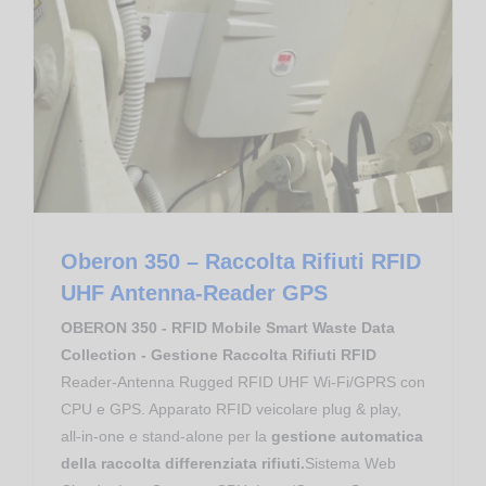
Apparati RFID RedWave
Mid Range RFID UHF
RFID RedWave Smart FlyBoard
Oberon 350 – Raccolta Rifiuti RFID UHF Antenna-Reader GPS
Oberon 350 – Raccolta Rifiuti RFID
UHF Antenna-Reader GPS
OBERON 350 - RFID Mobile Smart Waste Data
Collection - Gestione Raccolta Rifiuti RFID
Reader-Antenna Rugged RFID UHF Wi-Fi/GPRS con
CPU e GPS. Apparato RFID veicolare plug & play,
all-in-one e stand-alone per la
gestione automatica
della raccolta differenziata rifiuti.
Sistema Web