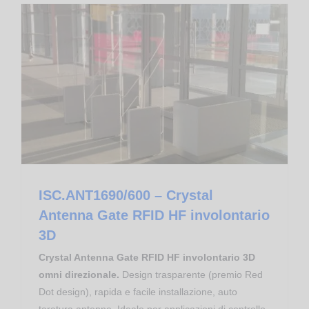
Pubblica Amministrazione
FEIG Electronic
ISC.ANT1690/600 – Crystal Antenna Gate RFID HF involontario 3D
Tempo Libero
ISC.ANT1690/600 – Crystal
Antenna Gate RFID HF involontario
3D
Crystal Antenna Gate RFID HF involontario 3D
omni direzionale.
Design trasparente (premio Red
Dot design), rapida e facile installazione, auto
taratura antenne. Ideale per applicazioni di controllo