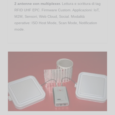
2 antenne con multiplexer.
Lettura e scrittura di tag
RFID UHF EPC. Firmware Custom. Applicazioni: IoT,
M2M, Sensori, Web Cloud, Social. Modalità
operative: ISO Host Mode, Scan Mode, Notification
mode.
Controllo Accessi
Gestione Produzione
RED.MRU80.FLY-E RedWave Smart Controller RFID UHF Ethernet