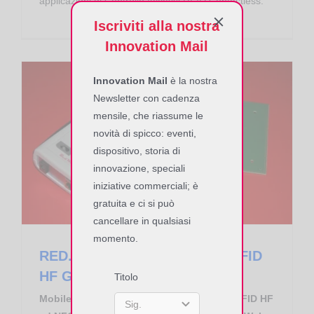
applicazioni di Controllo Accessi RFID Contactless.
Iscriviti alla nostra
Innovation Mail
Innovation Mail
è la nostra
Newsletter con cadenza
mensile, che riassume le
novità di spicco: eventi,
RED.MR80.FLY-M Controller RFID HF GPRS RedWave SmartFly
dispositivo, storia di
innovazione, speciali
iniziative commerciali; è
gratuita e ci si può
cancellare in qualsiasi
momento.
RED.MR80.FLY-M Controller RFID
HF GPRS RedWave SmartFly
Titolo
Mobile GSM/GPRS Mid Range Controller RFID HF