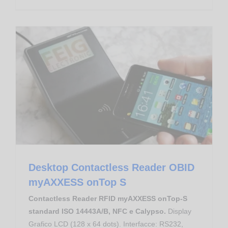
Proximity Reader RFID NFC HF
Desktop Contactless Reader OBID myAXXESS onTop S
Desktop Contactless Reader OBID
myAXXESS onTop S
Contactless Reader RFID myAXXESS onTop-S
standard ISO 14443A/B, NFC e Calypso.
Display
Grafico LCD (128 x 64 dots). Interfacce: RS232,