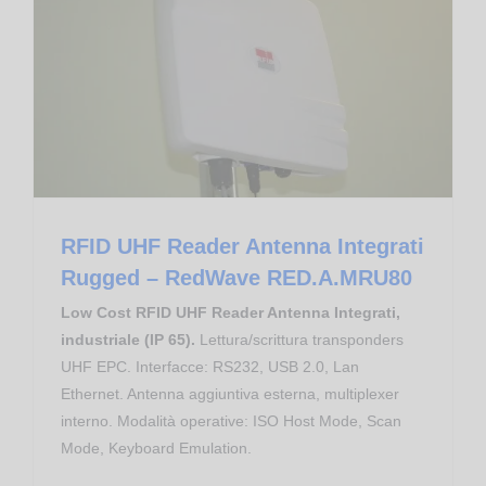
Apparati RFID RedWave
RFID UHF Reader Antenna Integrati Rugged – RedWave RED.A.MRU80
RFID UHF Reader Antenna Integrati
Rugged – RedWave RED.A.MRU80
Low Cost RFID UHF Reader Antenna Integrati,
industriale (IP 65).
Lettura/scrittura transponders
UHF EPC. Interfacce: RS232, USB 2.0, Lan
Ethernet. Antenna aggiuntiva esterna, multiplexer
interno. Modalità operative: ISO Host Mode, Scan
Mode, Keyboard Emulation.