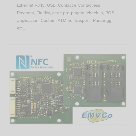
Ethernet RJ45, USB. Contact e Contactless
Payment, Fidelity, carte pre-pagate, check-in, POS,
applicazioni Custom, ATM nei trasporti, Parcheggi,
etc...
CPR.44 – Moduli OEM RFID HF per Pagamenti Contactless EMVco & NFC