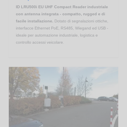
ID LRU500i EU UHF Compact Reader industriale
con antenna integrata - compatto, rugged e di
facile installazione.
Dotato di segnalazioni ottiche,
interfacce Ethernet PoE, RS485, Wiegand ed USB -
ideale per automazione industriale, logistica e
controllo accessi veicolare.
Long Range RFID UHF EPC
Controllo Accessi Veicolare RFID UHF – ID MAX.U500i