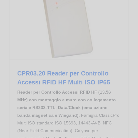
CPR03.20 Reader per Controllo Accessi RFID HF Multi ISO IP65
Proximity Reader RFID NFC HF
CPR03.20 Reader per Controllo
Accessi RFID HF Multi ISO IP65
Reader per Controllo Accessi RFID HF (13,56
MHz) con montaggio a muro con collegamento
seriale RS232-TTL, Data/Clock (emulazione
banda magnetica e Wiegand).
Famiglia ClassicPro
Multi ISO standard ISO 15693, 14443-A/-B, NFC
(Near Field Communication), Calypso per