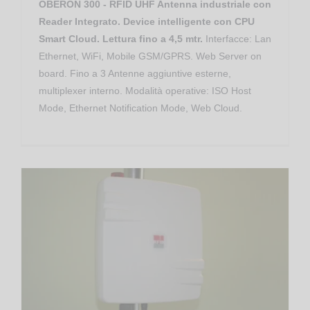
OBERON 300 - RFID UHF Antenna industriale con
Reader Integrato. Device intelligente con CPU
Smart Cloud. Lettura fino a 4,5 mtr.
Interfacce: Lan
Ethernet, WiFi, Mobile GSM/GPRS. Web Server on
board. Fino a 3 Antenne aggiuntive esterne,
multiplexer interno. Modalità operative: ISO Host
Mode, Ethernet Notification Mode, Web Cloud.
Apparati RFID RedWave
RFID UHF Antenna Reader Integrati Rugged RedWave Smart – RED.ARU80.FLY