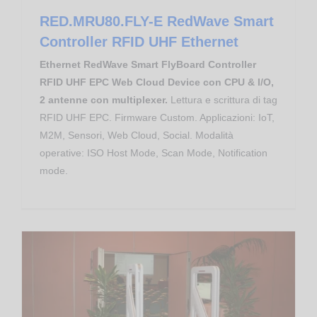
RED.MRU80.FLY-E RedWave Smart
Controller RFID UHF Ethernet
Ethernet RedWave Smart FlyBoard Controller
RFID UHF EPC Web Cloud Device con CPU & I/O,
2 antenne con multiplexer.
Lettura e scrittura di tag
RFID UHF EPC. Firmware Custom. Applicazioni: IoT,
M2M, Sensori, Web Cloud, Social. Modalità
operative: ISO Host Mode, Scan Mode, Notification
mode.
Pubblica Amministrazione
FEIG Electronic
ISC.ANT1700/740 – Clear Antenna Gate RFID HF involontario 3D
Tempo Libero