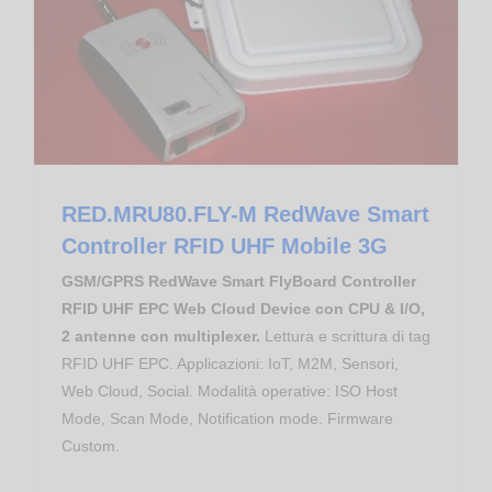
Controllo Accessi
Gestione Produzione
RED.MRU80.FLY-M RedWave Smart Controller RFID UHF Mobile 3G
RED.MRU80.FLY-M RedWave Smart
Controller RFID UHF Mobile 3G
GSM/GPRS RedWave Smart FlyBoard Controller
RFID UHF EPC Web Cloud Device con CPU & I/O,
2 antenne con multiplexer.
Lettura e scrittura di tag
RFID UHF EPC. Applicazioni: IoT, M2M, Sensori,
Web Cloud, Social. Modalità operative: ISO Host
Mode, Scan Mode, Notification mode. Firmware
Custom.