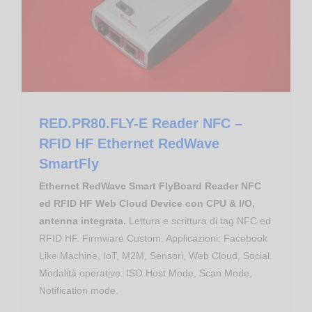
Food & Beverage
Proximity Reader RFID NFC HF
RED.PR80.FLY-E Reader NFC – RFID HF Ethernet RedWave SmartFly
RFID RedWave Smart FlyBoard
RED.PR80.FLY-E Reader NFC –
RFID HF Ethernet RedWave
SmartFly
Ethernet RedWave Smart FlyBoard Reader NFC
ed RFID HF Web Cloud Device con CPU & I/O,
antenna integrata.
Lettura e scrittura di tag NFC ed
RFID HF. Firmware Custom. Applicazioni: Facebook
Like Machine, IoT, M2M, Sensori, Web Cloud, Social.
Modalità operative: ISO Host Mode, Scan Mode,
Notification mode.