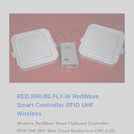
Controllo Accessi
Gestione Produzione
RED.MRU80.FLY-W RedWave Smart Controller RFID UHF Wireless
RED.MRU80.FLY-W RedWave
Smart Controller RFID UHF
Wireless
Wireless RedWave Smart FlyBoard Controller
RFID UHF EPC Web Cloud Device con CPU & I/O,