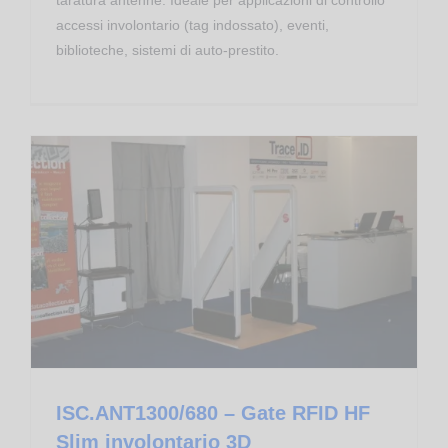
accessi involontario (tag indossato), eventi,
biblioteche, sistemi di auto-prestito.
Pubblica Amministrazione
FEIG Electronic
Tempo Libero
ISC.ANT1300/680 – Gate RFID HF Slim involontario 3D
ISC.ANT1300/680 – Gate RFID HF
Slim involontario 3D