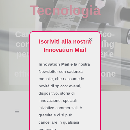
Tecnologia
Carnet di servizi tecnico-
Iscriviti alla nostra
commerciali e marketing
Innovation Mail
per assistere il Partner e
generare maggior
Innovation Mail
è la nostra
Newsletter con cadenza
efficienza dalla soluzione
mensile, che riassume le
novità di spicco: eventi,
dispositivo, storia di
innovazione, speciali
iniziative commerciali; è
Toggle
gratuita e ci si può
Navigation
cancellare in qualsiasi
Servizi di valore
momento.