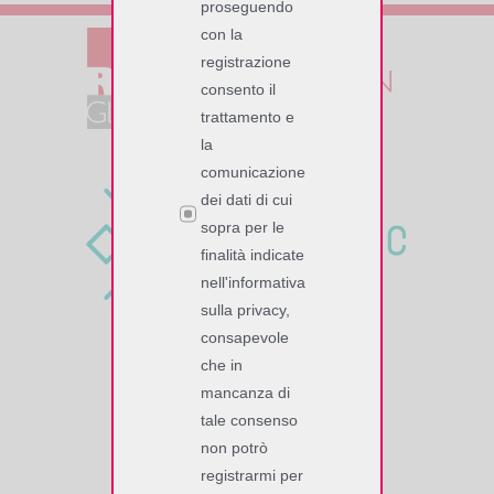
proseguendo
con la
registrazione
consento il
trattamento e
la
comunicazione
dei dati di cui
sopra per le
finalità indicate
nell'informativa
sulla privacy,
consapevole
che in
SOFTWORK SrL
mancanza di
Via Giuseppe Zanardelli, 13/A
tale consenso
25062 Concesio (BS), Italy
non potrò
Tel. +39 030 2008149 r.a.
registrarmi per
P. IVA/C.F. 02118770177