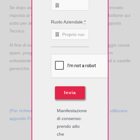
Se dopo aver consultato queste sezioni non avete trovato
risposta ai vostri quesiti, vi invitiamo a cliccare sul bottone qui
Ruolo Aziendale
*
sotto per attivare il relativo servizio di Richiesta Supporto
Tecnico.
Al fine di evitare possibili perdite del Vostro messaggio causa
spam, preghiamo di utilizzare esclusivamente il form
sottostante, il nostro sistema ignora messaggi email a caselle
generiche.
Invia
(
Per richiesta d'informazioni sulle Tecnologie RFID utilizzare
Manifestazione
apposito Form
)
di consenso:
prendo atto
che