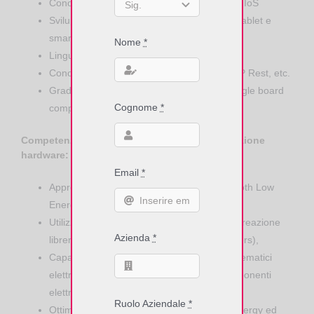
Conoscenza S.O. Windows, Linux, Android, IoS
Sviluppo applicativi web based ed App per tablet e
smartphone
Nome
*
Linguaggi preferenziali: Java, C/C++, C#
Conoscenza protocolli per IoT: MQTT, HTTP Rest, etc.
Gradita conoscenza hw: iBeacon, RFID, single board
Cognome
*
computer, etc.
Competenze tecniche specifiche per progettazione
hardware:
Email
*
Approfondita conoscenza protocollo Bluetooth Low
Energy (vers. 5.1),
Utilizzo CAD elettronico "Altium designer": creazione
Azienda
*
librerie, schema elettrico e layout (multi layers),
Capacità di progetto ed interpretazione schematici
elettronici e interpretazione datasheet componenti
elettronici,
Ruolo Aziendale
*
Ottimizzazione dei consumi (sistemi Low Energy ed