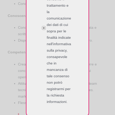
Conoscenza ambiente Linux embedded.
trattamento e
la
Conoscenze generali:
comunicazione
dei dati di cui
Conoscenza fluida della lingua inglese, parlata e
sopra per le
scritta,
finalità indicate
Disponibilità a brevi trasferte, anche all'estero.
nell'informativa
sulla privacy,
Competenze trasversali:
consapevole
che in
Creatività e pro-attività nell'esplorare, proporre e
mancanza di
concretizzare applicazioni negli scenari in cui
tale consenso
operiamo,
non potrò
Attitudine a collaborare e condividere con il team
registrarmi per
tecnico e con gli altri dipartimenti aziendali (es.
la richiesta
marketing, sales) le proprie competenze,
informazioni.
Flessibilità mentale e comportamentale.