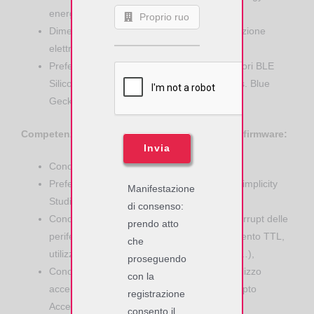
energy harvesting),
Dimensionamento componenti per progettazione
elettronica, stesura della BOM,
Preferibile conoscenza moduli microcontrollori BLE
Silicon Labs (basati su ARM Cortex -M4), es. Blue
Gecko BGM13S.
Competenze tecniche specifiche per sviluppo firmware:
Invia
Conoscenza ed utilizzo Linguaggio C/C++,
Preferibile conoscenza ambiente sviluppo Simplicity
Manifestazione
Studio 4 di Silicon Labs e IAR compiler,
di consenso:
Conoscenza sistemi a microcontrollore (interrupt delle
prendo atto
periferiche, protocollo I2C/SPI, interfacciamento TTL,
che
utilizzo e ottimizzazione della memoria, etc…),
proseguendo
Conoscenza sistemi di crittografazione e utilizzo
con la
acceleratori hw (AES256/128 Hardware Crypto
registrazione
Accelerator),
consento il