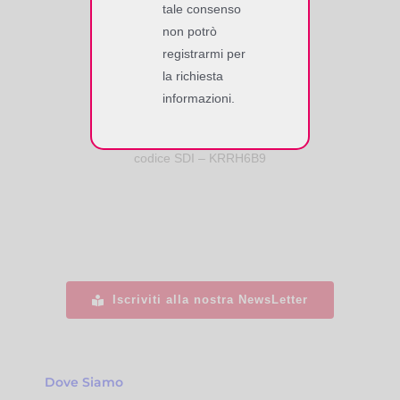
tale consenso
non potrò
SOFTWORK SrL
registrarmi per
Via Giuseppe Zanardelli, 13/A
la richiesta
25062 Concesio (BS), Italy
informazioni.
Tel. +39 030 2008149 r.a.
P. IVA/C.F. 02118770177
codice SDI – KRRH6B9
Iscriviti alla nostra NewsLetter
Dove Siamo