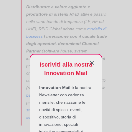
Distributore a valore aggiunto e
produttore di sistemi RFID
attivi e passivi
nelle varie bande di frequenza (LF, HF ed
UHF), RFID Global adotta come
modello di
business
l’interazione con il canale trade
degli operatori, denominati Channel
Partner
(software house, system
integrator, ICT, Consulting, OEM, payment
Iscriviti alla nostra
provider, istituti di ricerca ed università),
Innovation Mail
che supporta attraverso la fornitura di
componenti ed architetture complete RFID
Innovation Mail
è la nostra
(reader ed antenne sia in
banda HF
che in
Newsletter con cadenza
banda UHF
, tag
transponder RFID
,
mensile, che riassume le
periferiche –
mobile computer
e
novità di spicco: eventi,
stampanti
– ed accessori), corredate dai
dispositivo, storia di
servizi
.
innovazione, speciali
iniziative commerciali; è