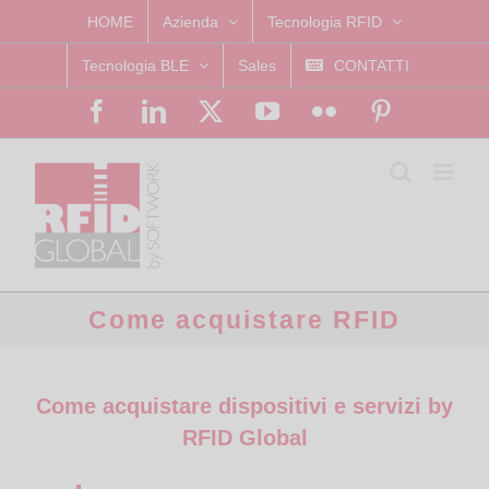
Skip
HOME
Azienda
Tecnologia RFID
to
Tecnologia BLE
Sales
CONTATTI
content
Facebook
LinkedIn
X
YouTube
Flickr
Pinterest
Come acquistare RFID
Come acquistare dispositivi e servizi by
RFID Global