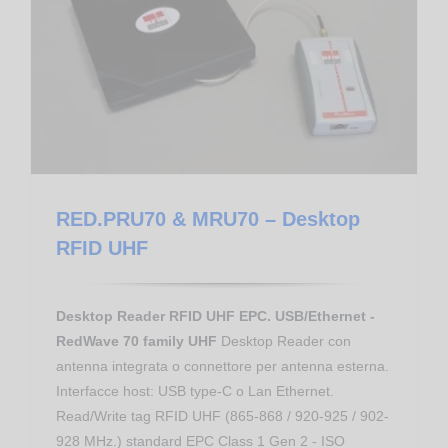
Proximity Reader RFID UHF EPC
RED.PRU70 & MRU70 – Desktop RFID UHF
RED.PRU70 & MRU70 – Desktop
RFID UHF
Desktop Reader RFID UHF EPC. USB/Ethernet -
RedWave 70 family UHF
Desktop Reader con
antenna integrata o connettore per antenna esterna.
Interfacce host: USB type-C o Lan Ethernet.
Read/Write tag RFID UHF (865-868 / 920-925 / 902-
928 MHz.) standard EPC Class 1 Gen 2 - ISO