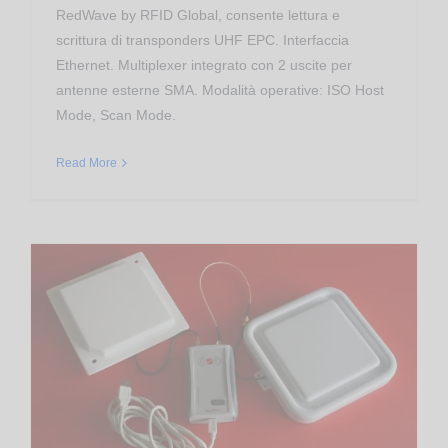
RedWave by RFID Global, consente lettura e
scrittura di transponders UHF EPC. Interfaccia
Ethernet. Multiplexer integrato con 2 uscite per
antenne esterne SMA. Modalità operative: ISO Host
Mode, Scan Mode.
Read More
Controllo Accessi
Proximity Reader RFID UHF EPC
RED.MRU80-M2-U RedWave DeskTop Reader RFID UHF USB