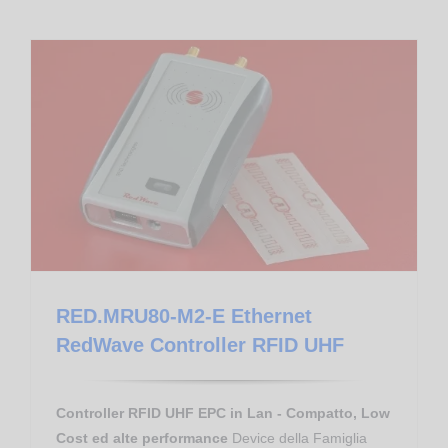
Controllo Accessi
Proximity Reader RFID UHF EPC
RED.MRU80-M2-E Ethernet RedWave Controller RFID UHF
RED.MRU80-M2-E Ethernet
RedWave Controller RFID UHF
Controller RFID UHF EPC in Lan - Compatto, Low
Cost ed alte performance
Device della Famiglia