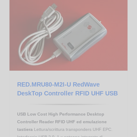
Controllo Accessi
Proximity Reader RFID UHF EPC
RED.MRU80-M2I-U RedWave DeskTop Controller RFID UHF USB
RED.MRU80-M2I-U RedWave
DeskTop Controller RFID UHF USB
USB Low Cost High Performance Desktop
Controller Reader RFID UHF ed emulazione
tastiera
Lettura/scrittura transponders UHF EPC.