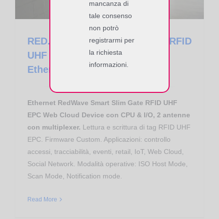
mancanza di
tale consenso
non potrò
RED.SGU102-FLY-E Slim Gate RFID
registrarmi per
la richiesta
UHF RedWave SmartFly Cloud
informazioni.
Ethernet
Ethernet RedWave Smart Slim Gate RFID UHF
EPC Web Cloud Device con CPU & I/O, 2 antenne
con multiplexer.
Lettura e scrittura di tag RFID UHF
EPC. Firmware Custom. Applicazioni: controllo
accessi, tracciabilità, eventi, retail, IoT, Web Cloud,
Social Network. Modalità operative: ISO Host Mode,
Scan Mode, Notification mode.
Read More