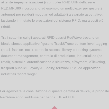
attente ingegnerizzazioni
(i controller RFID UHF della serie
RED.MRU80 incorporano ad esempio un multiplexer per gestire 2
antenne) per renderli modulari ed adattabili a svariate aspettative,
lasciando immutate le prestazioni del sistema RFID, ma a costi più
ridotti.
Tra i settori in cui gli apparati RFID passivi RedWave trovano un
ideale sbocco applicativo figurano Track&Trace ed item-level-tagging
(retail, fashion, etc..), controllo accessi, library e booking systems,
document management, controllo di produzione, industriali ed (es.
retail), sistemi di autentificazione e sicurezza, ePayment, eTicketing,
trasporti pubblici, Loyalty & Fidelity, terminali POS ed applicazioni
industriali “short range”.
Per agevolare la consultazione di questa gamma di device, le proposte
RedWave sono suddivise per banda: HF ed UHF