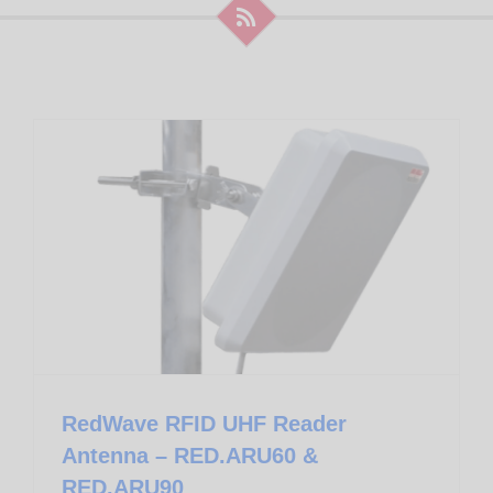
Apparati RFID RedWave UHF
RedWave RFID UHF Reader Antenna – RED.ARU60 & RED.ARU90
RedWave RFID UHF Reader
Antenna – RED.ARU60 &
RED.ARU90