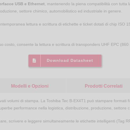
erfacce USB e Ethernet
, mantenendo la piena compatibilità con tutta 
produzione, settore chimico, automobilistico ed industriale in genere
.
temporanea lettura e scrittura di etichette e ticket dotati di chip IS
o costo, consente la lettura e scrittura di transponders UHF EPC (86
Download Datasheet
Modelli e Opzioni
Prodotti Correlati
ati volumi di stampa. La Toshiba Tec B-EX4T1 può stampare formati fin
perbe performance nella logistica, distribuzione, produzione, settore c
re, scrivere e leggere simultaneamente le etichette intelligenti (Tag 