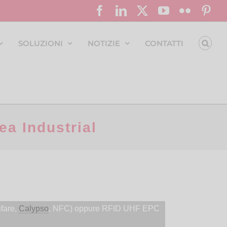
Facebook
LinkedIn
X
YouTube
Flickr
Pin
SOLUZIONI
NOTIZIE
CONTATTI
a Industrial
fare,
Calypso
, NFC) oppure RFID UHF EPC