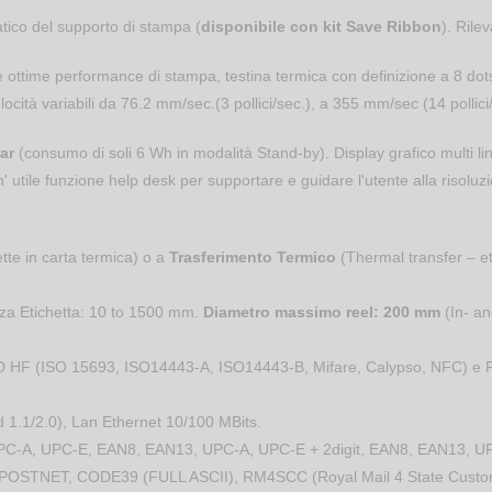
ico del supporto di stampa (
disponibile con kit Save Ribbon
). Rile
ottime performance di stampa, testina termica con definizione a 8 do
cità variabili da 76.2 mm/sec.(3 pollici/sec.), a 355 mm/sec (14 pollici
ar
(consumo di soli 6 Wh in modalità Stand-by). Display grafico multi li
 utile funzione help desk per supportare e guidare l'utente alla risoluz
tte in carta termica) o a
Trasferimento Termico
(Thermal transfer – eti
za Etichetta: 10 to 1500 mm.
Diametro massimo reel: 200 mm
(In- an
D HF (ISO 15693, ISO14443-A, ISO14443-B, Mifare, Calypso, NFC) 
d 1.1/2.0), Lan Ethernet 10/100 MBits.
-A, UPC-E, EAN8, EAN13, UPC-A, UPC-E + 2digit, EAN8, EAN13, UPC-A
 POSTNET, CODE39 (FULL ASCII), RM4SCC (Royal Mail 4 State Custo