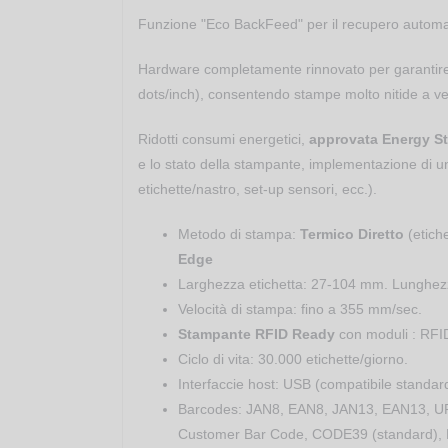
Funzione "Eco BackFeed" per il recupero automat
Hardware completamente rinnovato per garantire 
dots/inch), consentendo stampe molto nitide a velo
Ridotti consumi energetici,
approvata Energy St
e lo stato della stampante, implementazione di un'
etichette/nastro, set-up sensori, ecc.).
Metodo di stampa:
Termico Diretto
(etiche
Edge
Larghezza etichetta: 27-104 mm. Lunghez
Velocità di stampa: fino a 355 mm/sec.
Stampante RFID Ready
con moduli : RFI
Ciclo di vita: 30.000 etichette/giorno.
Interfaccie host: USB (compatibile standar
Barcodes: JAN8, EAN8, JAN13, EAN13, UPC
Customer Bar Code, CODE39 (standard),