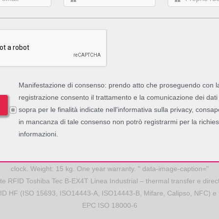
bile rapporto prezzo/performance.
RFID Linea Industrial ToshibaTec B-EX4T2 Thermal transfer/Direct the
 Head. Risoluzione: 203/305/600 dpi (a seconda del modello). Print Wi
Length: 10 to 1500 mm. Print Speed: up to 354 mm/sec. Utilizzo: 30.000
tside diameter: 200 mm. Backing paper wide: 124 mm. Memory capacit
 16 MB Flash. Barcodes: JAN8, EAN8, JAN13, EAN13, UPC-A, UPC-E
-A, UPC-E + 2digit, EAN8, EAN13, UPC-A, UPC-E + 5digit,Industrial 
Manifestazione di consenso: prendo atto che proseguendo con l
mer Bar Code, CODE39 (standard), POSTNET, CODE39 (FULL ASCII
registrazione consento il trattamento e la comunicazione dei dati 
ail 4 State Customer Code), ITF , MSI, KIX CODE, CODE93, CODE128
sopra per le finalità indicate nell'informativa sulla privacy, consa
: PDF417, QR Code, Maxi Code, Micro PDF417, Data Matrix, GS1 Da
in mancanza di tale consenso non potrò registrarmi per la richies
erface: USB 2.0, 10/100 MBit int. LAN Interface. Dimensions: 278x3
informazioni.
Bidirectional parallel port, RS-232 Interface, Wireless LAN Board,Standa
ter, Peel off module, Start-Stop-Interface, RFID module HF & UHF, RT
clock. Weight: 15 kg. One year warranty. " data-image-caption="
e RFID Toshiba Tec B-EX4T Linea Industrial – thermal transfer e direct
ID HF (ISO 15693, ISO14443-A, ISO14443-B, Mifare, Calipso, NFC) 
EPC ISO 18000-6