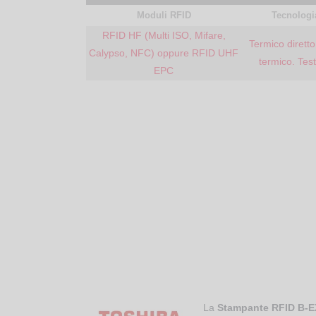
Moduli RFID
Tecnologi
RFID HF (Multi ISO, Mifare,
Termico dirett
Calypso, NFC) oppure RFID UHF
termico. Tes
EPC
La
Stampante RFID B-