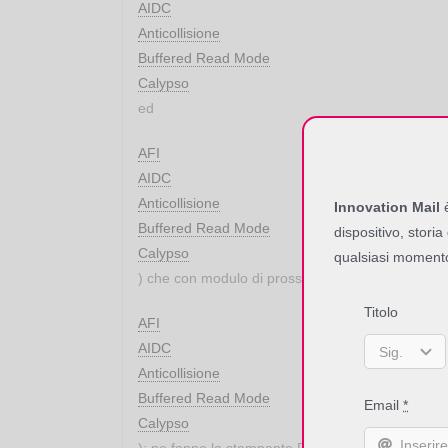
AIDC
Anticollisione
Buffered Read Mode
Calypso
ed
AFI
AIDC
Anticollisione
Innovation Mail
è
Buffered Read Mode
dispositivo, storia
Calypso
qualsiasi moment
) che con modulo di prossimità RFID UHF EPC (
Titolo
AFI
AIDC
Anticollisione
Buffered Read Mode
Email
*
Calypso