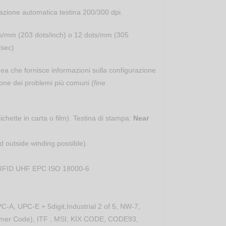
vazione automatica testina 200/300 dpi.
ts/mm (203 dots/inch) o 12 dots/mm (305
/sec)
nea che fornisce informazioni sulla configurazione
ione dei problemi più comuni (fine
chette in carta o film). Testina di stampa:
Near
d outside winding possible).
e RFID UHF EPC ISO 18000-6
, UPC-E + 5digit,Industrial 2 of 5, NW-7,
mer Code), ITF , MSI, KIX CODE, CODE93,