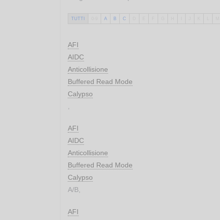
TUTTI
0-9
A
B
C
D
E
F
G
H
I
J
K
L
M
AFI
AIDC
Anticollisione
Buffered Read Mode
Calypso
,
AFI
AIDC
Anticollisione
Buffered Read Mode
Calypso
A/B,
AFI