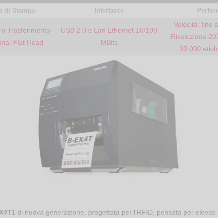
a di Stampa
Interfacce
Perfor
Velocità: fino
o o Trasferimento
USB 2.0 e Lan Ethernet 10/100
Risoluzione 203
tina: Flat Head
MBits
30.000 etich
EX4T1
di nuova generazione, progettata per l'RFID, pensata per elevati