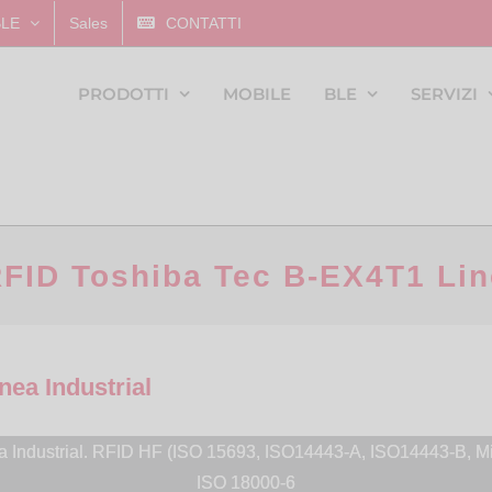
BLE
Sales
CONTATTI
PRODOTTI
MOBILE
BLE
SERVIZI
FID Toshiba Tec B-EX4T1 Line
ea Industrial
 Industrial. RFID HF (ISO 15693, ISO14443-A, ISO14443-B, Mi
ISO 18000-6