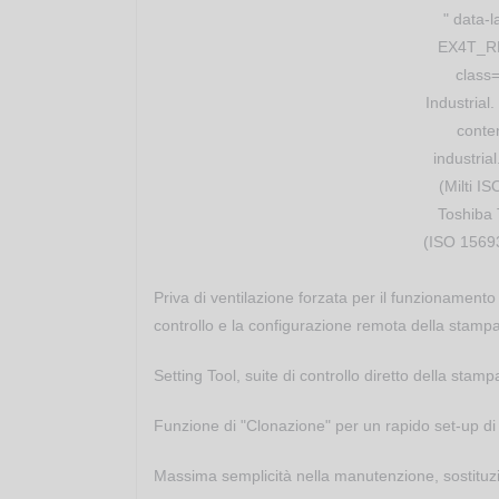
" data-
EX4T_RFI
class
Industrial
conte
industria
(Milti I
Toshiba 
(ISO 1569
Priva di ventilazione forzata per il funzionamento
controllo e la configurazione remota della stamp
Setting Tool, suite di controllo diretto della sta
Funzione di "Clonazione" per un rapido set-up di 
Massima semplicità nella manutenzione, sostituzio