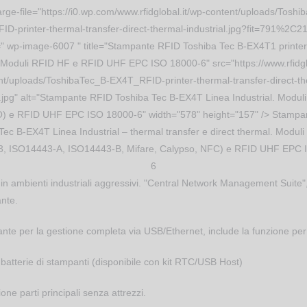
large-file="https://i0.wp.com/www.rfidglobal.it/wp-content/uploads/Toshi
D-printer-thermal-transfer-direct-thermal-industrial.jpg?fit=791%2C2
=" wp-image-6007 " title="Stampante RFID Toshiba Tec B-EX4T1 printer
. Moduli RFID HF e RFID UHF EPC ISO 18000-6" src="https://www.rfidgl
nt/uploads/ToshibaTec_B-EX4T_RFID-printer-thermal-transfer-direct-th
l.jpg" alt="Stampante RFID Toshiba Tec B-EX4T Linea Industrial. Modu
SO) e RFID UHF EPC ISO 18000-6" width="578" height="157" /> Stamp
Tec B-EX4T Linea Industrial – thermal transfer e direct thermal. Modul
3, ISO14443-A, ISO14443-B, Mifare, Calypso, NFC) e RFID UHF EPC 
6
 in ambienti industriali aggressivi. "Central Network Management Suite",
ante.
mpante per la gestione completa via USB/Ethernet, include la funzione per
batterie di stampanti (disponibile con kit RTC/USB Host)
ne parti principali senza attrezzi.