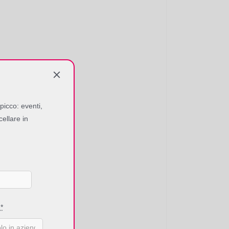
picco: eventi,
cellare in
e
*