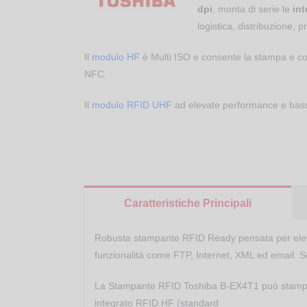
dpi
, monta di serie le
int
logistica, distribuzione, 
Il
modulo HF
è Multi ISO e consente la stampa e con
NFC.
Il
modulo RFID UHF
ad elevate performance e bass
Caratteristiche Principali
Robusta s
tampante
RFID Ready pensata per elev
funzionalità come FTP, Internet, XML ed email. Su
La Stampante RFID Toshiba B-EX4T1
può stampa
integrato RFID HF (standard