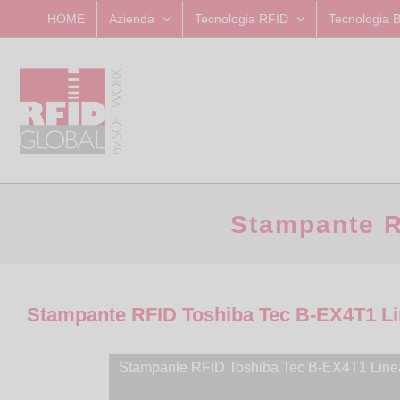
Skip
HOME
Azienda
Tecnologia RFID
Tecnologia 
to
content
Stampante R
Stampante RFID Toshiba Tec B-EX4T1 Lin
Stampante RFID Toshiba Tec B-EX4T1 Linea