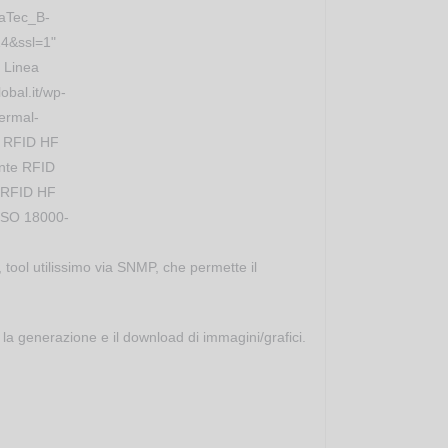
baTec_B-
14&ssl=1"
 Linea
obal.it/wp-
ermal-
li RFID HF
ante RFID
i RFID HF
ISO 18000-
 tool utilissimo via SNMP, che permette il
 la generazione e il download di immagini/grafici.