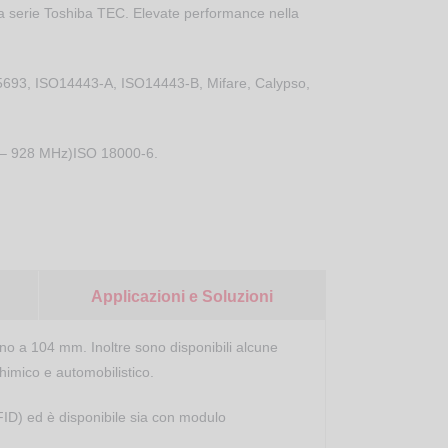
la serie Toshiba TEC. Elevate performance nella
O 15693, ISO14443-A, ISO14443-B, Mifare, Calypso,
0 – 928 MHz)ISO 18000-6.
Applicazioni e Soluzioni
o a 104 mm. Inoltre sono disponibili alcune
himico e automobilistico.
RFID) ed
è disponibile sia con modulo