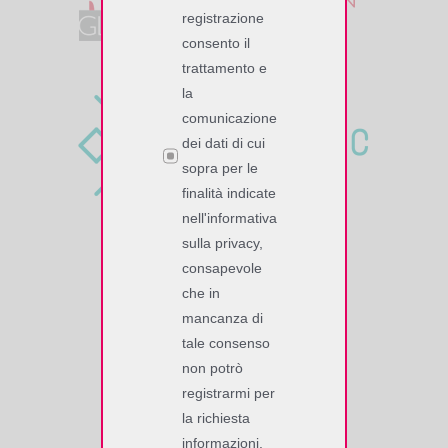
registrazione
consento il
trattamento e
la
comunicazione
dei dati di cui
sopra per le
finalità indicate
nell'informativa
sulla privacy,
SOFTWORK SrL
consapevole
che in
Via Giuseppe Zanardelli, 13/A
mancanza di
25062 Concesio (BS), Italy
tale consenso
Tel. +39 030 2008149 r.a.
non potrò
P. IVA/C.F. 02118770177
registrarmi per
codice SDI – KRRH6B9
la richiesta
informazioni.