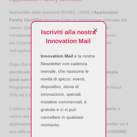
Nell’ambito dello standard ISO/IEC 15693, l’
Application
Family Identifier
descrive il tipo di applicazione utilizzata dal
reader. Questo identificativo è usato per filtrare tutti i
Iscriviti alla nostra
transponder presenti all’interno del campo RF generato
Innovation Mail
dal Controller RFID, che rispondono ai criteri richiesti
dall’applicazione.
Innovation Mail
è la nostra
Newsletter con cadenza
Dopo che il Controller RFID ha inviato il suo
mensile, che riassume le
identificativo,
solo i transponder della stessa famiglia
novità di spicco: eventi,
(cioè con lo stesso
AFI
) verranno identificati
.
dispositivo, storia di
Programmato da parte del fornitore, l’identificativo è Read-
innovazione, speciali
Only ed il suo valore non può essere modificato.
iniziative commerciali; è
L’utilizzo dell’AFI permette una
gestione più efficiente
e
gratuita e ci si può
veloce dei transponder, in ambienti con diverse
cancellare in qualsiasi
applicazioni RFID presenti. L’Application Family Identifier ed il
momento.
suo utilizzo sono specificati all’interno dello standard
ISO/IEC