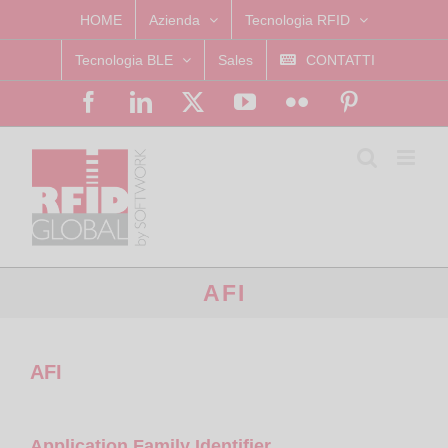
Skip
HOME
Azienda
Tecnologia RFID
to
Tecnologia BLE
Sales
CONTATTI
content
Facebook
LinkedIn
X
YouTube
Flickr
Pinterest
AFI
AFI
Application Family Identifier