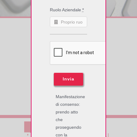
CONTATTACI
Ruolo Aziendale
*
Condividi sui social!
Facebook
X
LinkedIn
WhatsApp
Pinterest
Email
Invia
Manifestazione
di consenso:
prendo atto
che
proseguendo
con la