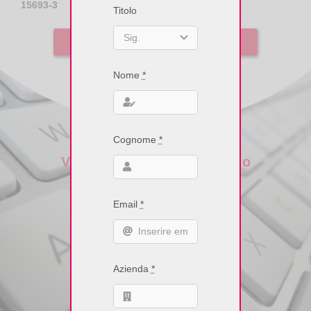
15693-3
Titolo
Vai all’indice delle voci di Glossario
Nome
*
Cognome
*
Vuoi informazioni tecniche o
commerciali sui
Email
*
dispositivi e servizi?
Azienda
*