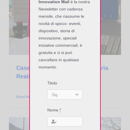
Innovation Mail
è la nostra
Newsletter con cadenza
mensile, che riassume le
novità di spicco: eventi,
dispositivo, storia di
innovazione, speciali
iniziative commerciali; è
gratuita e ci si può
cancellare in qualsiasi
momento.
Case History ASMCard in Venaria
Reale
Titolo
Read More
Nome
*