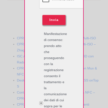
Prodotti Correlati
Invia
RFID Passivi HF
Manifestazione
CPR30pro RFID HF Desktop Reader USB Multi-ISO
di consenso:
CPR30+ RFID HF Desktop Reader USB Multi-ISO –
prendo atto
Zhaga
che
ISC.ANT1710/690 – Crystal Gate RFID HF 3D con
proseguendo
Radar People Counter
con la
CPR.74 – Moduli OEM RFID HF MultiISO con Mux &
registrazione
NFC
consento il
Desktop Contactless Reader OBID myAXXESS onTop
trattamento e
S
la
Contactless Payment reader RFID EMVco & NFC –
comunicazione
CPR46.10 myAXXESS flatOne
dei dati di cui
CPR.44 – Moduli OEM RFID HF per Pagamenti
sopra per le