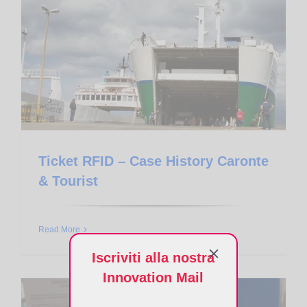
Ticket RFID – Case History Caronte & Tourist
Ticket RFID – Case History Caronte
& Tourist
Read More
Iscriviti alla nostra
Innovation Mail