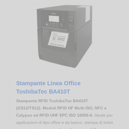
Industry & Manufacturing
Biblioteche e Librerie
Stampante Linea Office ToshibaTec BA410T
Stampante Linea Office
ToshibaTec BA410T
Stampante RFID ToshibaTec BA410T
(GS12/TS12). Moduli RFID HF Multi ISO, NFC e
Calypso ed RFID UHF EPC ISO 18000-6.
Ideale per
applicazioni di tipo office e da banco, stampa di ticket