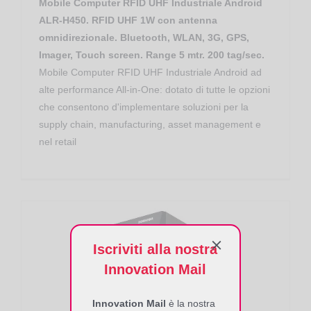
Mobile Computer RFID UHF Industriale Android
ALR-H450. RFID UHF 1W con antenna
omnidirezionale. Bluetooth, WLAN, 3G, GPS,
Imager, Touch screen. Range 5 mtr. 200 tag/sec.
Mobile Computer RFID UHF Industriale Android ad
alte performance All-in-One: dotato di tutte le opzioni
che consentono d'implementare soluzioni per la
supply chain, manufacturing, asset management e
nel retail
Iscriviti alla nostra
Innovation Mail
Stampante RFID Toshiba Tec B-EX4T1 Linea Industrial
Innovation Mail
è la nostra