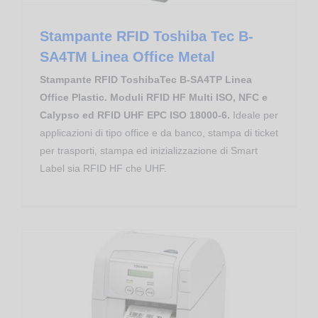
Stampante RFID Toshiba Tec B-
SA4TM Linea Office Metal
Stampante RFID ToshibaTec B-SA4TP Linea
Office Plastic. Moduli RFID HF Multi ISO, NFC e
Calypso ed RFID UHF EPC ISO 18000-6.
Ideale per
applicazioni di tipo office e da banco, stampa di ticket
per trasporti, stampa ed inizializzazione di Smart
Label sia RFID HF che UHF.
Industry & Manufacturing
Biblioteche e Librerie
Stampante RFID Toshiba Tec B-SA4TP Linea Office Plastic