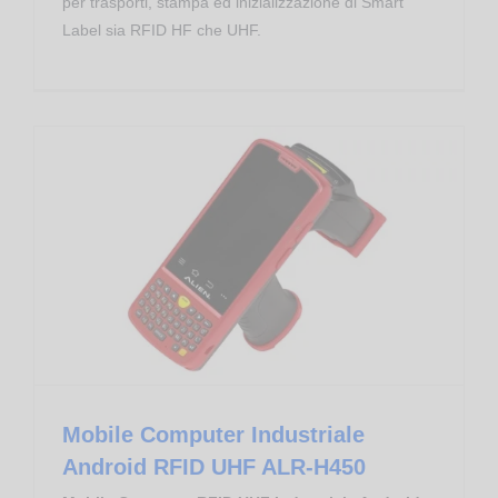
per trasporti, stampa ed inizializzazione di Smart
Label sia RFID HF che UHF.
End of Life
Mobile Computer Industriale Android RFID UHF ALR-H450
Mobile Computer Industriale
Android RFID UHF ALR-H450