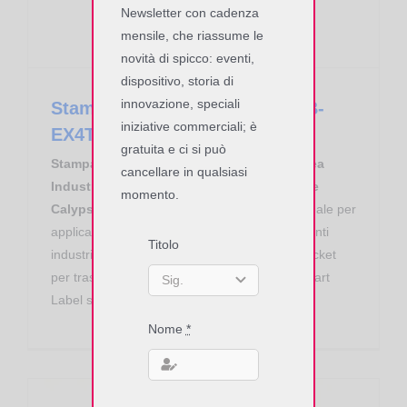
Newsletter con cadenza
mensile, che riassume le
novità di spicco: eventi,
dispositivo, storia di
innovazione, speciali
Stampante RFID Toshiba Tec B-
iniziative commerciali; è
EX4T1 Linea Industrial
gratuita e ci si può
Stampante RFID Toshiba Tec B-EX4T1 Linea
cancellare in qualsiasi
Industrial. Moduli RFID HF Multi ISO, NFC e
momento.
Calypso ed RFID UHF EPC ISO 18000-6.
Ideale per
applicazioni di tipo office e da banco, in ambienti
Titolo
industriali ad alto carico di lavoro, stampa di ticket
per trasporti, stampa ed inizializzazione di Smart
Label sia RFID HF che UHF.
Nome
*