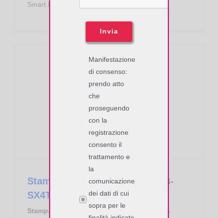
Smart Label sia RFID HF che UHF.
Invia
Manifestazione
di consenso:
prendo atto
che
Stampante RFID Toshiba Tec B-SX4T Linea Industrial
proseguendo
con la
registrazione
consento il
trattamento e
la
Stampante RFID Toshiba Tec B-
comunicazione
dei dati di cui
SX4T Linea Industrial
sopra per le
Stampante RFID Toshiba Tec B-SX4T Linea
finalità indicate