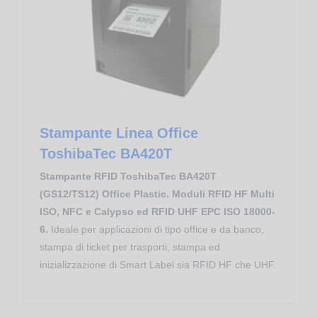
Industry & Manufacturing
Biblioteche e Librerie
Stampante Linea Office ToshibaTec BA420T
Stampante Linea Office
ToshibaTec BA420T
Stampante RFID ToshibaTec BA420T
(GS12/TS12) Office Plastic. Moduli RFID HF Multi
ISO, NFC e Calypso ed RFID UHF EPC ISO 18000-
6.
Ideale per applicazioni di tipo office e da banco,
stampa di ticket per trasporti, stampa ed
inizializzazione di Smart Label sia RFID HF che UHF.