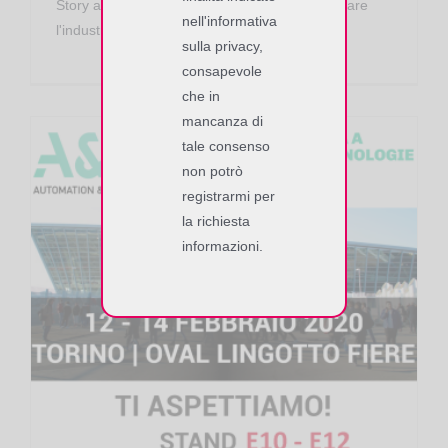
Story al nostro stand e al work-shop per innovare
nell'informativa
l'industria manufatturiera...
sulla privacy,
consapevole
che in
mancanza di
tale consenso
non potrò
registrarmi per
la richiesta
informazioni.
A&T 2020: il Gruppo Softwork crea il villaggio dell’RFID e Bluetooth Low Energy