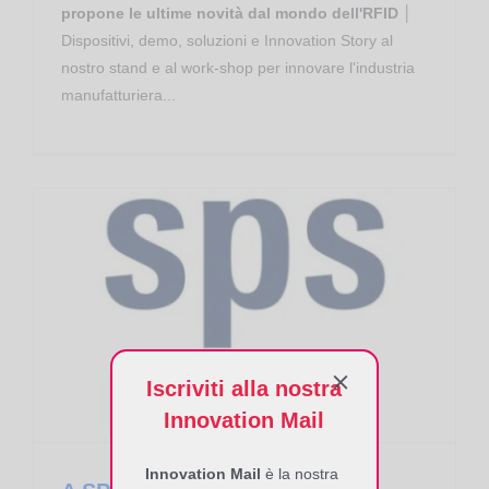
propone le ultime novità dal mondo dell'RFID
│
Dispositivi, demo, soluzioni e Innovation Story al
nostro stand e al work-shop per innovare l'industria
manufatturiera...
A SPS ’23 RFID Global porta soluzioni innovative per fabbriche sempre più intelligenti
Iscriviti alla nostra
Innovation Mail
Innovation Mail
è la nostra