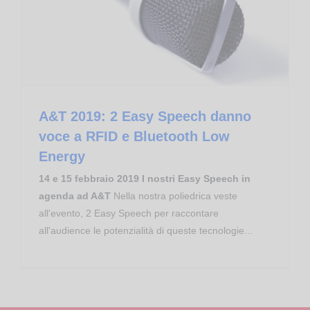
A&T 2019: 2 Easy Speech danno voce a RFID e Bluetooth Low Energy
A&T 2019: 2 Easy Speech danno
voce a RFID e Bluetooth Low
Energy
14 e 15 febbraio 2019 I nostri Easy Speech in
agenda ad A&T
Nella nostra poliedrica veste
all'evento, 2 Easy Speech per raccontare
all'audience le potenzialità di queste tecnologie...