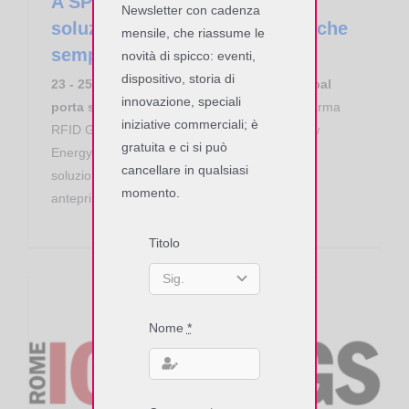
A SPS ’23 RFID Global porta
Newsletter con cadenza
soluzioni innovative per fabbriche
mensile, che riassume le
sempre più intelligenti
novità di spicco: eventi,
dispositivo, storia di
23 - 25 maggio 2023: a SPS Italia RFID Global
innovazione, speciali
porta soluzioni innovative
│ All’evento di Parma
iniziative commerciali; è
RFID Global propone l’RFID e il Bluetooth Low
gratuita e ci si può
Energy per abilitare la fabbrica digitale, dalle
cancellare in qualsiasi
soluzioni mobili agli smart object e reader in
momento.
anteprima nazionale...
Titolo
Nome
*
IOTHINGS 2023: RFID e Bluetooth Low Energy, scintille della digitalizzazione