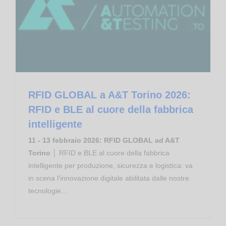
RFID GLOBAL a A&T Torino 2026: RFID e BLE al cuore della fabbrica intelligente
RFID GLOBAL a A&T Torino 2026:
RFID e BLE al cuore della fabbrica
intelligente
11 - 13 febbraio 2026: RFID GLOBAL ad A&T
Torino
│ RFID e BLE al cuore della fabbrica
intelligente per produzione, sicurezza e logistica: va
in scena l'innovazione digitale abilitata dalle nostre
tecnologie...