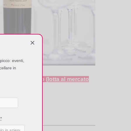
picco: eventi,
cellare in
worldwide del vino
(
lotta al mercato
e
*