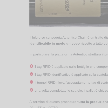
Il fulcro su cui poggia Autentico Chain è un tratto d
identificabile in modo univoco
rispetto a tutte que
In particolare, la piattaforma Autentico struttura il p
❶
il tag RFID è
applicato sulle bottiglie
che compon
❷
il tag RFID identificativo è
applicato sulla scatola
❸
il tunnel RFID rileva l’
accoppiamento tag di scatol
❹
una volta completate le scatole, il
pallet
è chiuso 
Al termine di questa procedura
tutta la produzion
PALLET ⇒ LOTTO