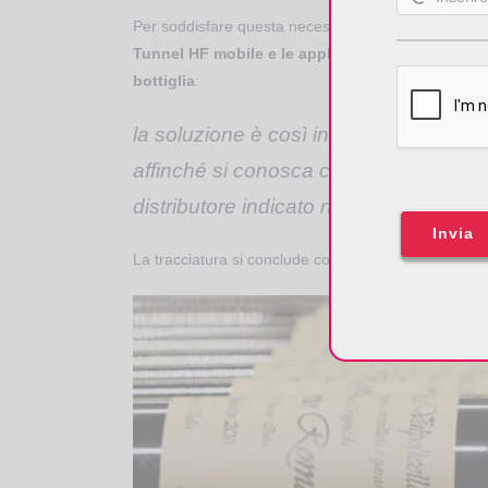
Per soddisfare questa necessità, la cantina Dal F
Tunnel HF mobile e le applicazioni software per 
bottiglia
:
la soluzione è così in grado di traccia
affinché si conosca con precisione, all
distributore indicato nell’ordine.
Invia
La tracciatura si conclude con la possibilità da part