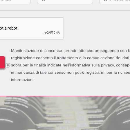
orno Romano ha adottato nel 2021 la piattaforma
Autentico Chain
del n
la gestione della produzione e degli ordini
, e
Autentico NFC
per ve
re in modo automatico e univoco le bottiglie contenute 
’atto dell’evasione ordine, ogni codice di prodotto e l
Manifestazione di consenso: prendo atto che proseguendo con l
registrazione consento il trattamento e la comunicazione dei dati 
sopra per le finalità indicate nell'informativa sulla privacy, consa
e del consumatore di verificare l’autenticità della bottiglia con il propr
in mancanza di tale consenso non potrò registrarmi per la richies
informazioni.