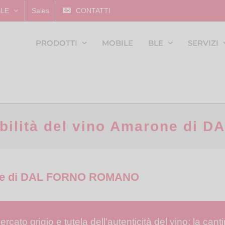
BLE
Sales
CONTATTI
PRODOTTI
MOBILE
BLE
SERVIZI
iabilità del vino Amarone d
arone di DAL FORNO ROMANO
ercato grigio e tutela dell’autenticità del vino: la can