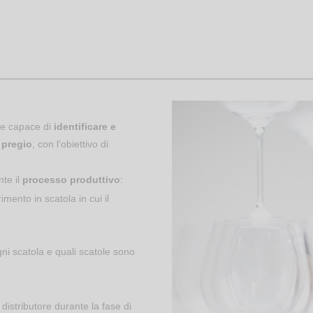
one capace di
identificare e
 pregio
, con l’obiettivo di
nte il
processo produttivo
:
rimento in scatola in cui il
gni scatola e quali scatole sono
 distributore durante la fase di