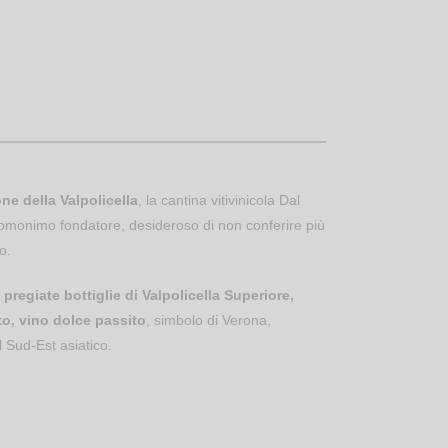
ne della Valpolicella
, la cantina vitivinicola Dal
omonimo fondatore, desideroso di non conferire più
o.
 pregiate bottiglie di Valpolicella Superiore,
to, vino dolce passito
, simbolo di Verona,
l Sud-Est asiatico.