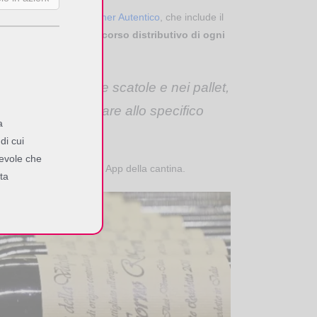
ostro
Top Solution Partner Autentico
, che include il
rificare il
corretto percorso distributivo di ogni
nelle ceste, nelle scatole e nei pallet,
o si possa associare allo specifico
a
di cui
pevole che
io smartphone mediante la App della cantina.
ta