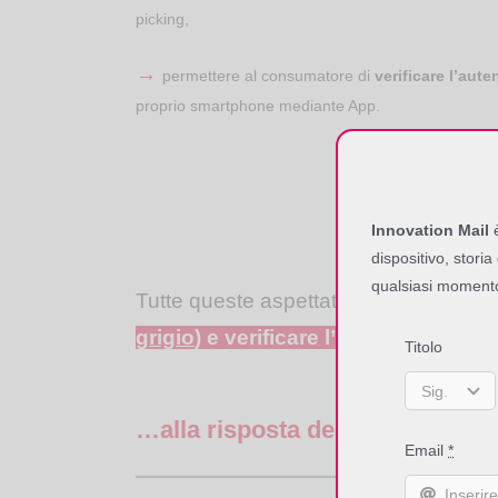
picking,
→
permettere al consumatore di
verificare l’auten
proprio smartphone mediante App.
Innovation Mail
è
dispositivo, storia
qualsiasi moment
Tutte queste aspettative sfociano nel
grigio
) e verificare l’autenticità del 
Titolo
…alla risposta della tecnologia
Email
*