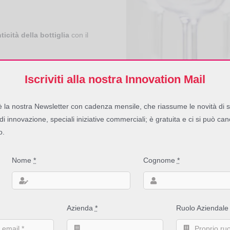
ticità della bottiglia
con il
Iscriviti alla nostra Innovation Mail
 la nostra Newsletter con cadenza mensile, che riassume le novità di s
 di innovazione, speciali iniziative commerciali; è gratuita e ci si può can
o.
bisogno primario di controllare la distribuzione 
prodotto (
lotta alla contraffazione
)
.
Nome
*
Cognome
*
 RFID
Azienda
*
Ruolo Aziendal