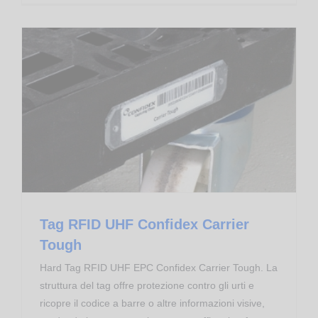
Transponder RFID
Tag RFID UHF Confidex Carrier
Tough
Hard Tag RFID UHF EPC Confidex Carrier Tough. La
struttura del tag offre protezione contro gli urti e
ricopre il codice a barre o altre informazioni visive,