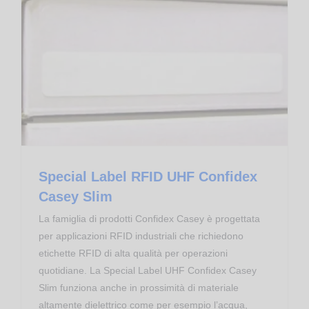
Special Label RFID UHF Confidex Casey Slim
Transponder RFID
Special Label RFID UHF Confidex
Casey Slim
La famiglia di prodotti Confidex Casey è progettata
per applicazioni RFID industriali che richiedono
etichette RFID di alta qualità per operazioni
quotidiane. La Special Label UHF Confidex Casey
Slim funziona anche in prossimità di materiale
altamente dielettrico come per esempio l’acqua,