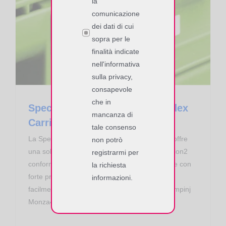
la
comunicazione
dei dati di cui
Tag RFID UHF
sopra per le
finalità indicate
nell'informativa
sulla privacy,
consapevole
che in
Special Label RFID UHF Confidex
mancanza di
Carrier
tale consenso
La Special Label RFID UHF Confidex Carrier offre
non potrò
una soluzione di tag con EPC Class1 Generation2
registrarmi per
conforme e affidabile. Ha uno speciale collante con
la richiesta
forte presa su superfici plastiche. Può essere
informazioni.
facilmente attaccata su vari contenitori. Chip Impinj
Monza4QT. 128bit EPC + 512bit