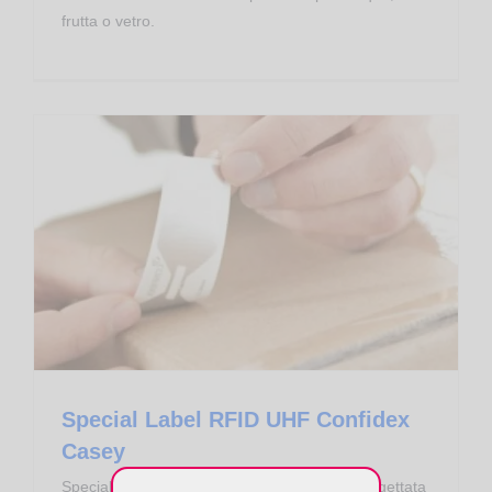
frutta o vetro.
Transponder RFID
Special Label RFID UHF Confidex
Casey
Special Label RFID UHF Confidex Casey: progettata