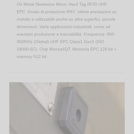
On Metal Steelwave Micro: Hard Tag RFID UHF
EPC. Grado di protezione IP67, ottime prestazioni su
metallo e utilizzabile anche su altre superfici, piccole
dimensioni. Varie applicazioni industriali, come ad
esempio produzione e tracciabilità. Frequenza: 860-
960MHz (Global) UHF EPC Class1 Gen2 (ISO
18000-6C). Chip Monza4QT. Memoria EPC 128 bit +
memory 512 bit.
On-Metal Tag RFID UHF Confidex Ironside Micro
Transponder RFID