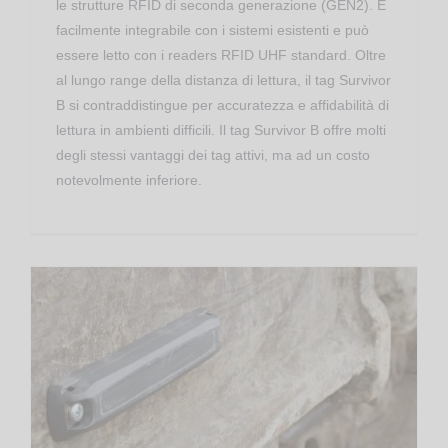
le strutture RFID di seconda generazione (GEN2). È
facilmente integrabile con i sistemi esistenti e può
essere letto con i readers RFID UHF standard. Oltre
al lungo range della distanza di lettura, il tag Survivor
B si contraddistingue per accuratezza e affidabilità di
lettura in ambienti difficili. Il tag Survivor B offre molti
degli stessi vantaggi dei tag attivi, ma ad un costo
notevolmente inferiore.
Confidex Survivor 2 – Tag RFID UHF On Metal
Transponder RFID