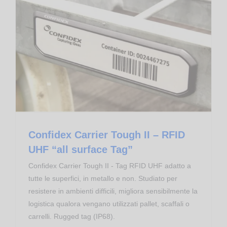
Confidex Carrier Tough II – RFID UHF “all surface Tag”
Transponder RFID
Confidex Carrier Tough II – RFID
UHF “all surface Tag”
Confidex Carrier Tough II - Tag RFID UHF adatto a
tutte le superfici, in metallo e non. Studiato per
resistere in ambienti difficili, migliora sensibilmente la
logistica qualora vengano utilizzati pallet, scaffali o
carrelli. Rugged tag (IP68).