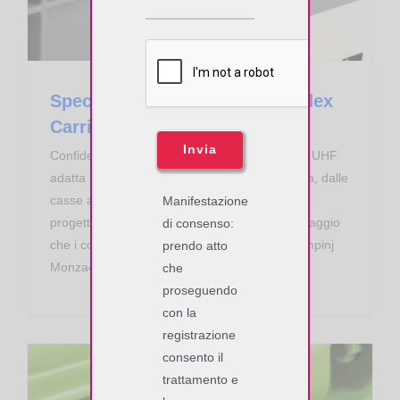
Special Label RFID UHF Confidex
Carrier Pro
Invia
Confidex Carrier Pro è una special label RFID UHF
adatta a varie tipologie di contenitori in plastica, dalle
casse ai carrelli. La struttura del tag è stata
Manifestazione
progettata per resistere ai processi tipici di lavaggio
di consenso:
che i contenitori in plastica riutilizzabili. Chip Impinj
prendo atto
Monza4QT, 128bit EPC + 512bit
che
proseguendo
con la
registrazione
consento il
trattamento e