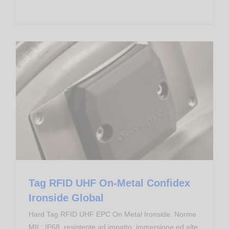
Tag RFID UHF On-Metal Confidex Ironside Global
Transponder RFID
Tag RFID UHF On-Metal Confidex
Ironside Global
Hard Tag RFID UHF EPC On Metal Ironside. Norme
MIL: IP68, resistente ad impatto, immersione ed alte