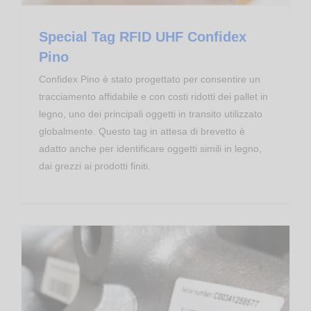
Special Tag RFID UHF Confidex
Pino
Confidex Pino è stato progettato per consentire un
tracciamento affidabile e con costi ridotti dei pallet in
legno, uno dei principali oggetti in transito utilizzato
globalmente. Questo tag in attesa di brevetto è
adatto anche per identificare oggetti simili in legno,
dai grezzi ai prodotti finiti.
Special Label RFID UHF On-Metal Confidex Silverline
Transponder RFID