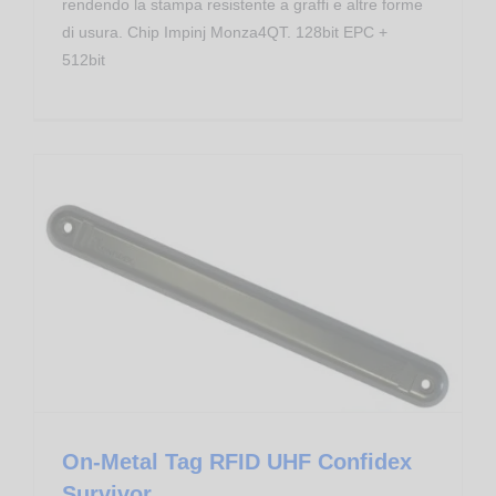
rendendo la stampa resistente a graffi e altre forme
di usura. Chip Impinj Monza4QT. 128bit EPC +
512bit
Transponder RFID
On-Metal Tag RFID UHF Confidex
Survivor