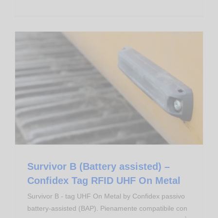
Survivor B (Battery assisted) – Confidex Tag RFID UHF On Metal
Transponder RFID
Survivor B (Battery assisted) –
Confidex Tag RFID UHF On Metal
Survivor B - tag UHF On Metal by Confidex passivo
battery-assisted (BAP). Pienamente compatibile con