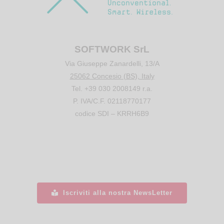
SOFTWORK SrL
Via Giuseppe Zanardelli, 13/A
25062 Concesio (BS), Italy
Tel. +39 030 2008149 r.a.
P. IVA/C.F. 02118770177
codice SDI – KRRH6B9
Iscriviti alla nostra NewsLetter