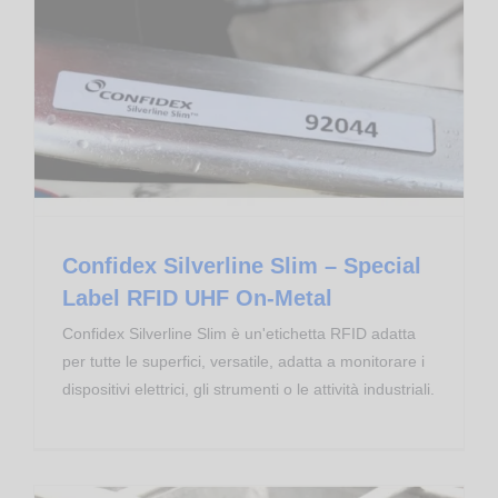
Confidex Silverline Slim – Special Label RFID UHF On-Metal
Transponder RFID
Confidex Silverline Slim – Special
Label RFID UHF On-Metal
Confidex Silverline Slim è un'etichetta RFID adatta
per tutte le superfici, versatile, adatta a monitorare i
dispositivi elettrici, gli strumenti o le attività industriali.