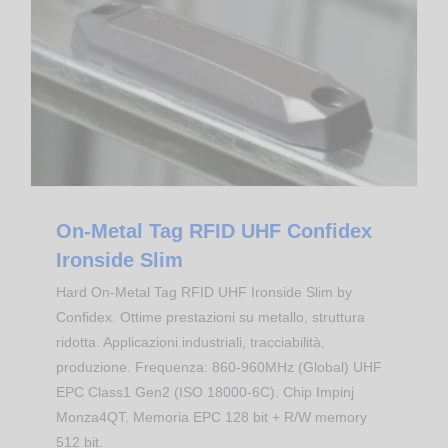
On-Metal Tag RFID UHF Confidex Ironside Slim
Transponder RFID
On-Metal Tag RFID UHF Confidex
Ironside Slim
Hard On-Metal Tag RFID UHF Ironside Slim by
Confidex. Ottime prestazioni su metallo, struttura
ridotta. Applicazioni industriali, tracciabilità,
produzione. Frequenza: 860-960MHz (Global) UHF
EPC Class1 Gen2 (ISO 18000-6C). Chip Impinj
Monza4QT. Memoria EPC 128 bit + R/W memory
512 bit.