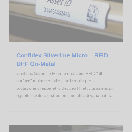
Confidex Silverline Micro – RFID UHF On-Metal
Transponder RFID
Confidex Silverline Micro – RFID
UHF On-Metal
Confidex Silverline Micro è una label RFID “all-
surface” molto versatile e utilizzabile per la
protezione di apparati o devices IT, attività aziendali,
oggetti di valore o strumenti metallici di varia natura.