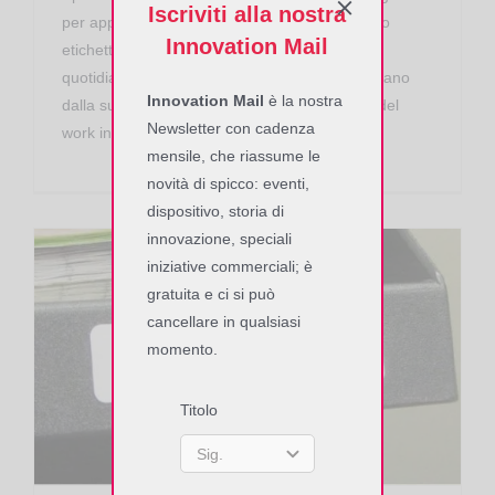
Iscriviti alla nostra
per applicazioni RFID industriali che richiedono
Innovation Mail
etichette RFID di alta qualità per operazioni
quotidiane. I casi d’uso di questo prodotto variano
Innovation Mail
è la nostra
dalla supply chain e logistica al monitoraggio del
Newsletter con cadenza
work in process
mensile, che riassume le
novità di spicco: eventi,
dispositivo, storia di
innovazione, speciali
iniziative commerciali; è
gratuita e ci si può
cancellare in qualsiasi
momento.
Tag RFID UHF
Special Label RFID UHF Confidex Carrier Micro
Titolo