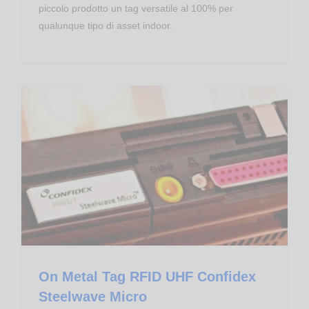
piccolo prodotto un tag versatile al 100% per
qualunque tipo di asset indoor.
On Metal Tag RFID UHF Confidex Steelwave Micro
Transponder RFID
On Metal Tag RFID UHF Confidex
Steelwave Micro