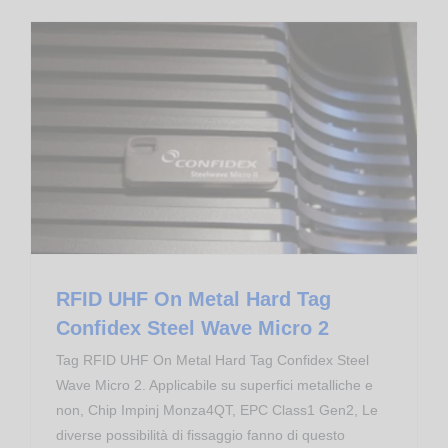
RFID UHF On Metal Hard Tag Confidex Steel Wave Micro 2
Transponder RFID
RFID UHF On Metal Hard Tag
Confidex Steel Wave Micro 2
Tag RFID UHF On Metal Hard Tag Confidex Steel
Wave Micro 2. Applicabile su superfici metalliche e
non, Chip Impinj Monza4QT, EPC Class1 Gen2, Le
diverse possibilità di fissaggio fanno di questo