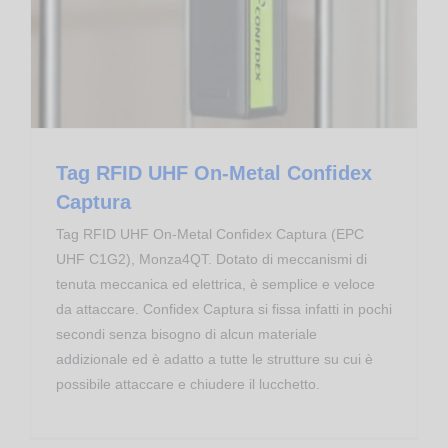
Transponder RFID
Tag RFID UHF On-Metal Confidex
Captura
Tag RFID UHF On-Metal Confidex Captura (EPC
UHF C1G2), Monza4QT. Dotato di meccanismi di
tenuta meccanica ed elettrica, è semplice e veloce
da attaccare. Confidex Captura si fissa infatti in pochi
secondi senza bisogno di alcun materiale
addizionale ed è adatto a tutte le strutture su cui è
possibile attaccare e chiudere il lucchetto.