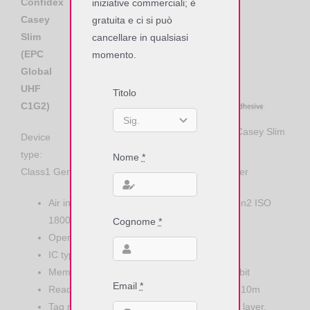
Confidex
iniziative commerciali; è
Casey
gratuita e ci si può
Slim
cancellare in qualsiasi
(EPC
momento.
Global
UHF
Titolo
C1G2)
Dimensioni Special Label RFID UHF Casey Slim
Device
type:
Nome
*
Class1 Generation2 passive UHF RFID transponder
Air interface protocol: EPCGlobal Class1 Gen2 ISO
18000-6C
Cognome
*
Operational frequency: Global 860-960MHz
IC type: NXP UCODE G2iL
Memory configuration: EPC 128 bit; TID 64 bit
Email
*
Read range (2W ERP)*: EU on plastic up to 10m
Tag materials: Printable white synthetic face layer,