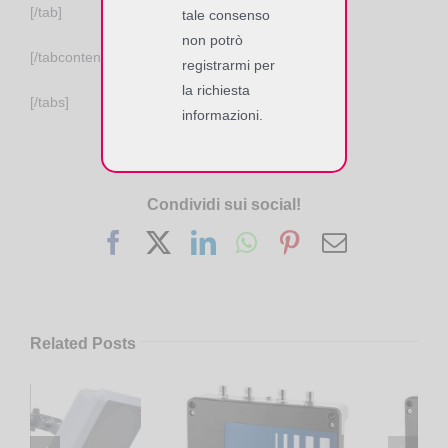
[/tab]
tale consenso
non potrò
[/tabcontent]
registrarmi per
la richiesta
[/tabs]
informazioni.
Condividi sui social!
Facebook
X
LinkedIn
WhatsApp
Pinterest
Email
Related Posts