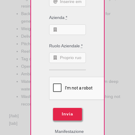
resin ribbon recommended.
Background adhesive: Permanent adhesive for
Azienda
*
general purpose use
Weight: 0,3 g
Delivery format: 2000 pcs on reel
Pitch on reel: 20,32 mm
Ruolo Aziendale
*
Reel core inner diameter: 76 mm
Tag dimensions: 97 x 15 x 0,2 mm
Operating temperature: -35° C to +85°C
Ambient temperature: -35° C to +85°C
Water resistance: Good, tested 5 hours in 1m deep
water (IP68)
Washing resistance: Industrial pressure washing not
recommended
Invia
[/tab]
[tab]
Manifestazione