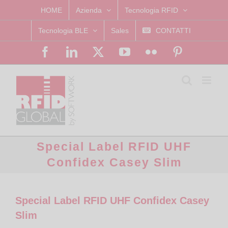
Skip
HOME
Azienda
Tecnologia RFID
to
Tecnologia BLE
Sales
CONTATTI
content
Facebook
LinkedIn
X
YouTube
Flickr
Pinterest
Special Label RFID UHF
Confidex Casey Slim
Special Label RFID UHF Confidex Casey
Slim