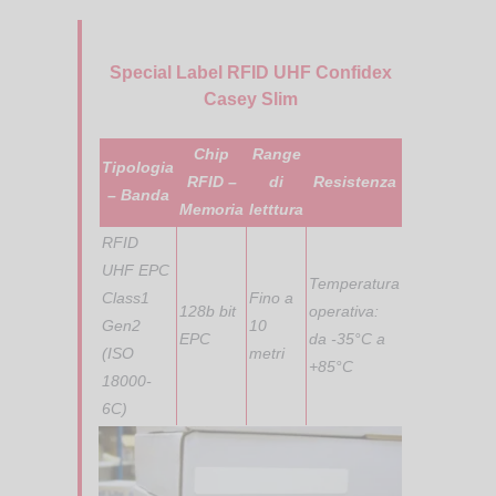
Special Label RFID UHF Confidex
Casey Slim
Chip
Range
Tipologia
RFID –
di
Resistenza
– Banda
Memoria
letttura
RFID
UHF EPC
Temperatura
Class1
Fino a
128b bit
operativa:
Gen2
10
EPC
da -35°C a
(ISO
metri
+85°C
18000-
6C)