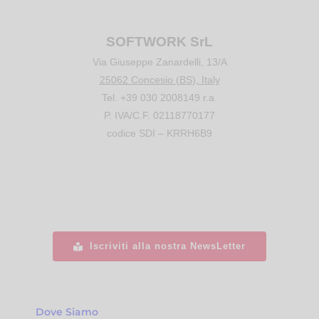
SOFTWORK SrL
Via Giuseppe Zanardelli, 13/A
25062 Concesio (BS), Italy
Tel. +39 030 2008149 r.a.
P. IVA/C.F. 02118770177
codice SDI – KRRH6B9
Iscriviti alla nostra NewsLetter
Dove Siamo