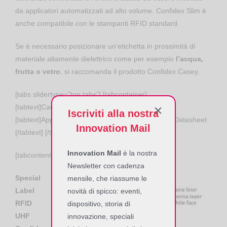
da applicatori automatizzati ad alto volume. Confidex Slim è
anche compatibile con le stampanti RFID standard.
Se è necessario posizionare un’etichetta in prossimità di
materiale altamente dielettrico come per esempio
l’acqua,
frutta o vetro
, si raccomanda il prodotto Confidex Casey.
[tabs slidertype=”top tabs”] [tabcontainer]
[tabtext]Caratteristiche Principali [/tabtext]
Iscriviti alla nostra
[tabtext]Applicazioni e Soluzioni [/tabtext] [tabtext]Datasheet
Innovation Mail
[/tabtext] [/tabcontainer]
Innovation Mail
è la nostra
[tabcontent][tab]
Newsletter con cadenza
Special
mensile, che riassume le
Label
novità di spicco: eventi,
RFID
dispositivo, storia di
UHF
innovazione, speciali