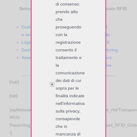
di consenso:
Settori Applicativi RFID
Settori di Mercato RFID
prendo atto
che
proseguendo
Controllo accessi di persone
Trasporti
con la
e veicoli
Smart City
registrazione
Logistica RFID
Industry &
consento il
Gestione Produzione
Manufacturing
trattamento e
Asset Tracking
Costruzioni
la
Automotive
comunicazione
dei dati di cui
[/tab]
sopra per le
finalità indicate
[tab]
nell'informativa
[wpfilebase tag=file path=’sales/datasheet_apparati_rfid/Transpon
sulla privacy,
RFID-
consapevole
Passivi/tag_rfid_uhf_confidex/Casey_Slim_Datasheet_RFID_Globa
che in
/]
mancanza di