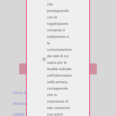
Via Giuseppe Zanardelli, 13/A
che
25062 Concesio (BS), Italy
proseguendo
Tel. +39 030 2008149 r.a.
con la
P. IVA/C.F. 02118770177
registrazione
codice SDI – KRRH6B9
consento il
trattamento e
la
comunicazione
dei dati di cui
sopra per le
Iscriviti alla nostra NewsLetter
finalità indicate
nell'informativa
sulla privacy,
consapevole
Dove Siamo
che in
mancanza di
Richiesta Informazioni
tale consenso
GDPR – Privacy Policy
non potrò