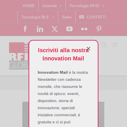
Skip
HOME
Azienda
Tecnologia RFID
to
Tecnologia BLE
Sales
CONTATTI
content
Facebook
LinkedIn
X
YouTube
Flickr
Pinterest
Iscriviti alla nostra
Innovation Mail
Innovation Mail
è la nostra
Newsletter con cadenza
ISC.MR102-B
mensile, che riassume le
novità di spicco: eventi,
dispositivo, storia di
innovazione, speciali
iniziative commerciali; è
gratuita e ci si può