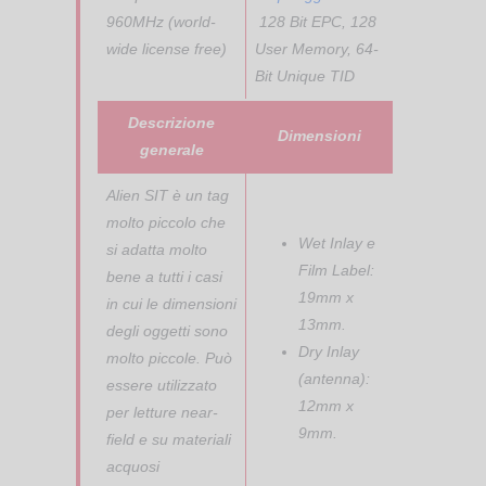
960MHz (world-
128 Bit EPC, 128
wide license free)
User Memory, 64-
Bit Unique TID
Descrizione
Dimensioni
generale
Alien SIT è un tag
molto piccolo che
Wet Inlay e
si adatta molto
Film Label:
bene a tutti i casi
19mm x
in cui le dimensioni
13mm.
degli oggetti sono
Dry Inlay
molto piccole. Può
(antenna):
essere utilizzato
12mm x
per letture near-
9mm.
field e su materiali
acquosi