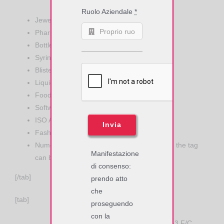
Ruolo Aziendale
*
Jewelry Tags
Pharmaceutical vials
Bottles
Syringes
Blister packs
Liquids
Food product packaging
Software/video DVD’s
ISO Access Control or loyalty cards
Invia
Fashion Apparel
Numerous counterfeiting applications where the tag
Manifestazione
can be easily concealed
di consenso:
[/tab]
prendo atto
che
[tab]
proseguendo
con la
SIT – Dry inlay, wide web, Higgs-3 F/C .