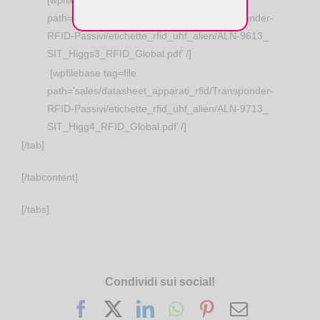
path=’sales/datasheet_apparati_rfid/Transponder-
RFID-Passivi/etichette_rfid_uhf_alien/ALN-9613_
SIT_Higgs3_RFID_Global.pdf’ /]
[wpfilebase tag=file
path=’sales/datasheet_apparati_rfid/Transponder-
RFID-Passivi/etichette_rfid_uhf_alien/ALN-9713_
SIT_Higg4_RFID_Global.pdf’ /]
[/tab]
[/tabcontent]
[/tabs]
Condividi sui social!
Facebook
X
LinkedIn
WhatsApp
Pinterest
Email