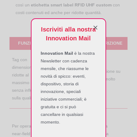
così un
etichetta smart label RFID UHF custom
con
costi contenuti ed anche per ridotte quantità.
Iscriviti alla nostra
Innovation Mail
FUNZIONE
BENEFIT
DESCRIZIONE
Innovation Mail
è la nostra
Si adatta ad
Tag con
Newsletter con cadenza
oggetti di piccole
dimensioni
mensile, che riassume le
dimensioni
Applicazione su
ridotte al
novità di spicco: eventi,
normalmente
oggetti molto
massimo ma
dispositivo, storia di
proibitive per altri
piccoli
senza influire
innovazione, speciali
tag (antenna di 9
sulla qualità
iniziative commerciali; è
x 12 mm)
gratuita e ci si può
cancellare in qualsiasi
Consente una
momento.
zona molto
Per operazioni
Massima
controllata di
near-field
sicurezza