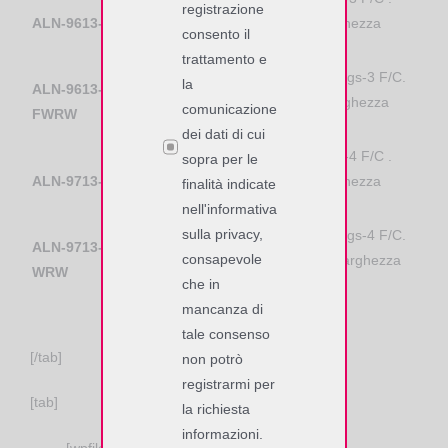
registrazione
ALN-9613-FR
Dimensioni: 12mm x 9mm. Larghezza
consento il
rotolo: 60mm
trattamento e
SIT – Film Label stampabile, Higgs-3 F/C.
la
ALN-9613-
Dimensioni: 19mm x 13mm. Larghezza
comunicazione
FWRW
rotolo: 60mm
dei dati di cui
SIT – Dry inlay, wide web, Higgs-4 F/C .
sopra per le
ALN-9713-R
Dimensioni: 12mm x 9mm. Larghezza
finalità indicate
rotolo: 33mm
nell'informativa
sulla privacy,
SIT – Film Label stampabile, Higgs-4 F/C.
ALN-9713-
consapevole
Dimensioni: 19mm x 12.7mm. Larghezza
WRW
che in
rotolo: 33mm
mancanza di
tale consenso
[/tab]
non potrò
registrarmi per
[tab]
la richiesta
informazioni.
[wpfilebase tag=file