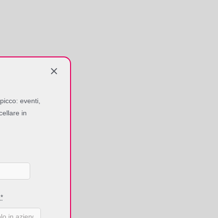
picco: eventi,
cellare in
e
*