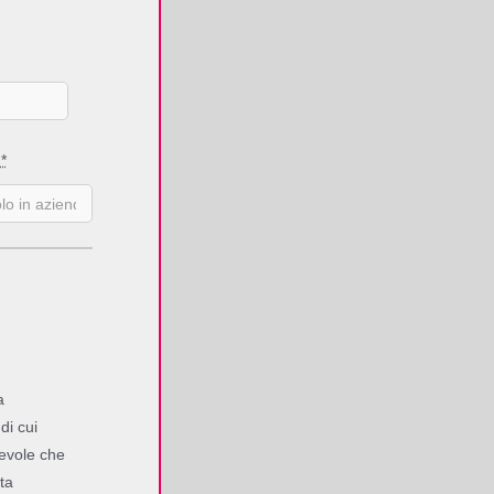
e
*
a
di cui
pevole che
ta