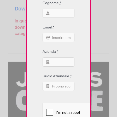
Cognome
*
Download Area
In questa area è possibile effettuare il
download dei seguenti documenti (per
Email
*
categoria):
Azienda
*
Ruolo Aziendale
*