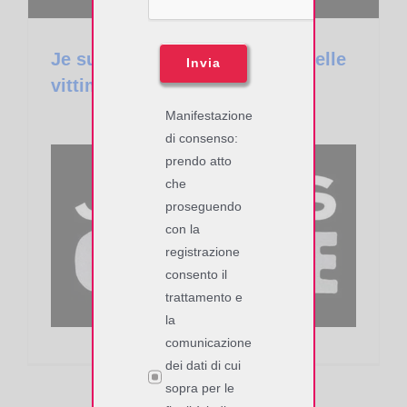
Je suis Charlie – In memoria delle
Invia
vittime
Manifestazione
di consenso:
prendo atto
che
proseguendo
con la
registrazione
consento il
trattamento e
la
comunicazione
dei dati di cui
sopra per le