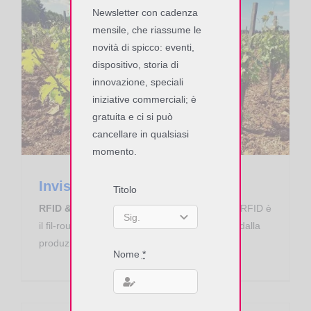
Newsletter con cadenza
mensile, che riassume le
novità di spicco: eventi,
dispositivo, storia di
innovazione, speciali
iniziative commerciali; è
gratuita e ci si può
cancellare in qualsiasi
momento.
Invisible Wave – Articolo
Titolo
RFID & NFC tracciano il vino Collemassari
RFID è
il fil-rouge tecnologico lungo la filiera vinicola, dalla
produzione al consumo...
Nome
*