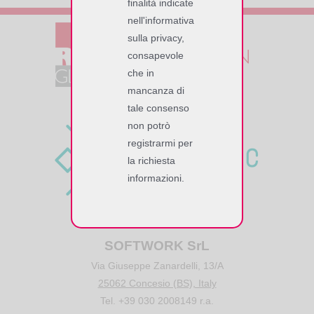
finalità indicate
nell'informativa
sulla privacy,
consapevole
che in
mancanza di
tale consenso
non potrò
registrarmi per
la richiesta
informazioni.
SOFTWORK SrL
Via Giuseppe Zanardelli, 13/A
25062 Concesio (BS), Italy
Tel. +39 030 2008149 r.a.