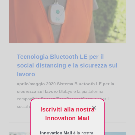
Tecnologia Bluetooth LE per il social distancing e la sicurezza sul lavoro
Tecnologia Bluetooth LE per il
social distancing e la sicurezza sul
lavoro
aprile/maggio 2020 Sistema Bluetooth LE per la
sicurezza sul lavoro
BluEye è la piattaforma
componibile Beacon/EchoBeacon/Gateway per il
social distancing e la sicurezza sul lavoro...
Iscriviti alla nostra
Innovation Mail
Innovation Mail
è la nostra