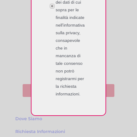
SOFTWORK SrL
dei dati di cui
sopra per le
Via Giuseppe Zanardelli, 13/A
finalità indicate
25062 Concesio (BS), Italy
nell'informativa
Tel. +39 030 2008149 r.a.
sulla privacy,
P. IVA/C.F. 02118770177
consapevole
codice SDI – KRRH6B9
che in
mancanza di
tale consenso
non potrò
registrarmi per
la richiesta
Iscriviti alla nostra NewsLetter
informazioni.
Dove Siamo
Richiesta Informazioni