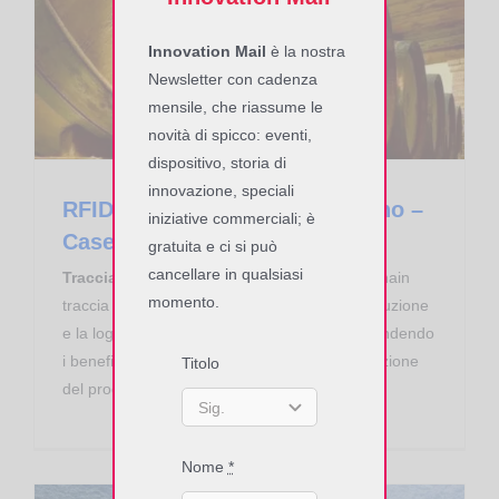
RFID per la tracciabilità del vino – Case History Cantina Santadi
Innovation Mail
è la nostra
Newsletter con cadenza
mensile, che riassume le
novità di spicco: eventi,
dispositivo, storia di
innovazione, speciali
RFID per la tracciabilità del vino –
iniziative commerciali; è
Case History Cantina Santadi
gratuita e ci si può
cancellare in qualsiasi
Tracciabilità del vino con RFID
Autentico Chain
momento.
traccia in modo automatico e massivo la produzione
e la logistica del vino in Cantina Santadi, estendendo
i benefici anche nell'evasione ordini e distribuzione
Titolo
del prodotto iconico del Made-in-Italy...
Nome
*