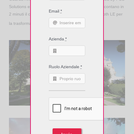
Solutions e
Francesco Damiani
di RFID Global raccontano in
Email
*
2 minuti il contributo delle soluzioni RFID & Bluetooth LE per
⇓ ⇓ ⇓
la trasformazione digitale della fabbrica
Azienda
*
Ruolo Aziendale
*