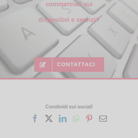
commerciali sui
dispositivi e servizi?
CONTATTACI
Condividi sui social!
Facebook
X
LinkedIn
WhatsApp
Pinterest
Email