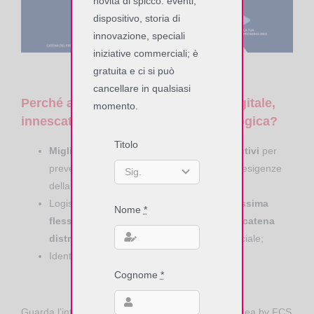
novità di spicco: eventi,
dispositivo, storia di
innovazione, speciali
iniziative commerciali; è
gratuita e ci si può
cancellare in qualsiasi
Perché adottare la trasformazione digitale,
momento.
innescata dalla nostra offerta tecnologica?
Titolo
Migliorare i processi produttivi e distributivi
per
prevedere e gestire con il giusto anticipo le esigenze
della supply chain;
Logistica sostenibile, con
minori errori, massima
Nome
*
flessibilità operativa, automazione della catena
distributiva
, supporto dell’intelligenza artificiale;
Identità digitale unica per la
tracciabilità
.
Cognome
*
Guarda l’intervista qui sotto:
Marco Ferlini
di Engidea by FCS