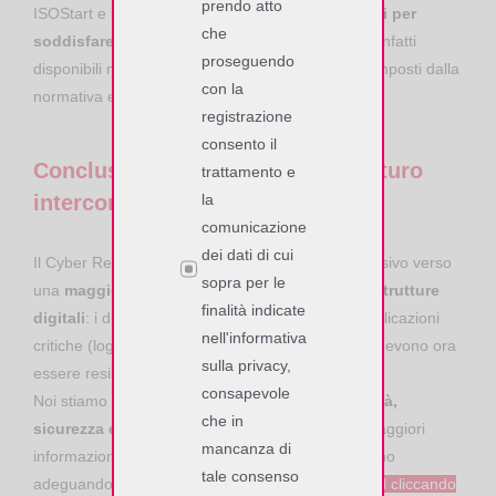
prendo atto
ISOStart e i nostri SDK,
sono già stati aggiornati per
che
soddisfare i nuovi requisiti di sicurezza
: sono infatti
proseguendo
disponibili nuove versioni compatibili con i criteri imposti dalla
con la
normativa europea.
registrazione
consento il
Conclusioni: più sicurezza nel futuro
trattamento e
interconnesso
la
comunicazione
dei dati di cui
Il Cyber Resilience Act rappresenta un passo decisivo verso
sopra per le
una
maggiore protezione dei dati e delle infrastrutture
finalità indicate
digitali
: i dispositivi RFID, spesso impiegati in applicazioni
nell'informativa
critiche (logistica, controllo accessi, produzione), devono ora
sulla privacy,
essere resilienti, aggiornabili e sicuri.
consapevole
Noi stiamo già lavorando per
garantire conformità,
che in
sicurezza e continuità operativa
: se desideri maggiori
mancanza di
informazioni su come i nostri sistemi RFID si stanno
tale consenso
adeguando alla normativa europea,
CONTATTACI
cliccando