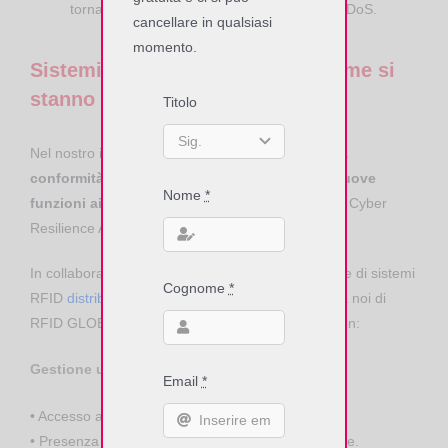
tornare in uno stato sicuro dopo un attacco DoS.
cancellare in qualsiasi
momento.
Sistemi RFID e cybersecurity: come si
stanno evolvendo i nostri lettori
Titolo
Nel nostro impegno costante per la
sicurezza e la
conformità normativa
, abbiamo implementato
nuove
Nome
*
funzioni ai nostri dispositivi
, come richiesto dal Cyber
Resilience Act.
In collaborazione con
FEIG Electronic
, il produttore di sistemi
Cognome
*
RFID
distribuiti e supportati in esclusiva in Italia
da noi di
RFID GLOBAL, stiamo aggiornando i dispositivi con:
Gestione utenti avanzata
Email
*
• Accesso alla configurazione protetto da login.
• Presenza obbligatoria di un utente amministratore.