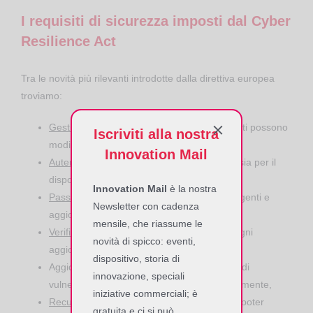
I requisiti di sicurezza imposti dal Cyber
Resilience Act
Tra le novità più rilevanti introdotte dalla direttiva europea
troviamo:
Gestione degli accessi
: solo utenti autenticati possono
Iscriviti alla nostra
modificare le impostazioni del dispositivo,
Innovation Mail
Autenticazione a due livelli
: sia per l’utente sia per il
dispositivo in rete,
Innovation Mail
è la nostra
Password robuste
: conformi a requisiti stringenti e
Newsletter con cadenza
aggiornabili in modo sicuro,
mensile, che riassume le
Verifica dell’integrità del firmware
durante ogni
novità di spicco: eventi,
aggiornamento,
dispositivo, storia di
Aggiornamenti firmware
tempestivi
: in caso di
innovazione, speciali
vulnerabilità, gli utenti sono informati rapidamente,
iniziative commerciali; è
Recupero post-attacco
: i dispositivi devono poter
gratuita e ci si può