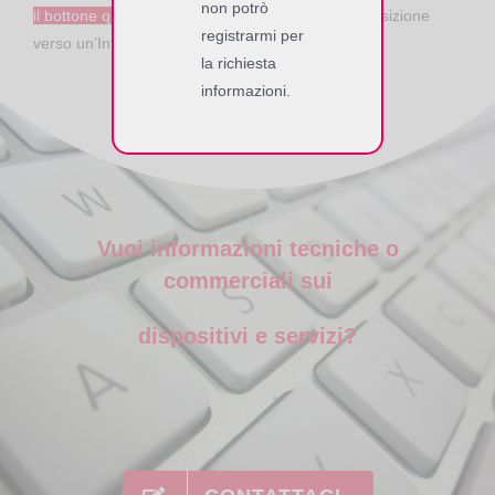
non potrò
il bottone qui sotto,
,
ti supporteremo in questa transizione
registrarmi per
verso un’Internet of Things più sicura
.
la richiesta
informazioni.
Vuoi informazioni tecniche o
commerciali sui
dispositivi e servizi?